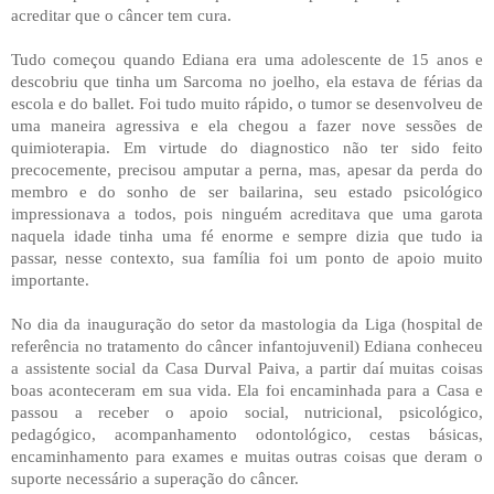
acreditar que o câncer tem cura.
Tudo começou quando Ediana era uma adolescente de 15 anos e
descobriu que tinha um Sarcoma no joelho, ela estava de férias da
escola e do ballet. Foi tudo muito rápido, o tumor se desenvolveu de
uma maneira agressiva e ela chegou a fazer nove sessões de
quimioterapia. Em virtude do diagnostico não ter sido feito
precocemente, precisou amputar a perna, mas, apesar da perda do
membro e do sonho de ser bailarina, seu estado psicológico
impressionava a todos, pois ninguém acreditava que uma garota
naquela idade tinha uma fé enorme e sempre dizia que tudo ia
passar, nesse contexto, sua família foi um ponto de apoio muito
importante.
No dia da inauguração do setor da mastologia da Liga (hospital de
referência no tratamento do câncer infantojuvenil) Ediana conheceu
a assistente social da Casa Durval Paiva, a partir daí muitas coisas
boas aconteceram em sua vida. Ela foi encaminhada para a Casa e
passou a receber o apoio social, nutricional, psicológico,
pedagógico, acompanhamento odontológico, cestas básicas,
encaminhamento para exames e muitas outras coisas que deram o
suporte necessário a superação do câncer.