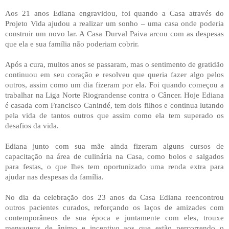
Aos 21 anos Ediana engravidou, foi quando a Casa através do
Projeto Vida ajudou a realizar um sonho – uma casa onde poderia
construir um novo lar. A Casa Durval Paiva arcou com as despesas
que ela e sua família não poderiam cobrir.
Após a cura, muitos anos se passaram, mas o sentimento de gratidão
continuou em seu coração e resolveu que queria fazer algo pelos
outros, assim como um dia fizeram por ela. Foi quando começou a
trabalhar na Liga Norte Riograndense contra o Câncer. Hoje Ediana
é casada com Francisco Canindé, tem dois filhos e continua lutando
pela vida de tantos outros que assim como ela tem superado os
desafios da vida.
Ediana junto com sua mãe ainda fizeram alguns cursos de
capacitação na área de culinária na Casa, como bolos e salgados
para festas, o que lhes tem oportunizado uma renda extra para
ajudar nas despesas da família.
No dia da celebração dos 23 anos da Casa Ediana reencontrou
outros pacientes curados, reforçando os laços de amizades com
contemporâneos de sua época e juntamente com eles, trouxe
mensagens de ânimo e incentivo aos que estão percorrendo o