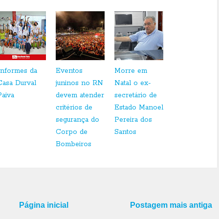
Informes da
Eventos
Morre em
Casa Durval
juninos no RN
Natal o ex-
Paiva
devem atender
secretário de
critérios de
Estado Manoel
segurança do
Pereira dos
Corpo de
Santos
Bombeiros
Página inicial
Postagem mais antiga