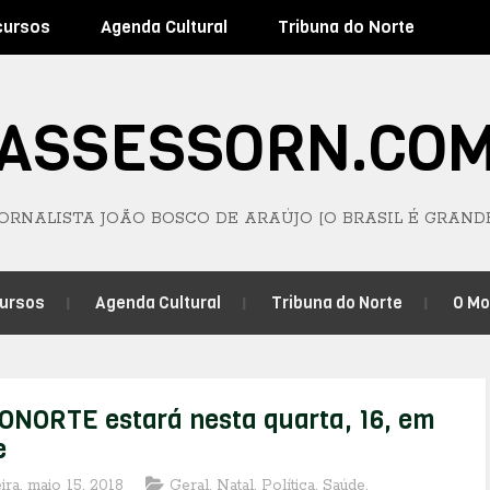
cursos
Agenda Cultural
Tribuna do Norte
ASSESSORN.CO
JORNALISTA JOÃO BOSCO DE ARAÚJO [O BRASIL É GRAND
ursos
Agenda Cultural
Tribuna do Norte
O M
NORTE estará nesta quarta, 16, em
e
eira, maio 15, 2018
Geral
,
Natal
,
Política
,
Saúde
,