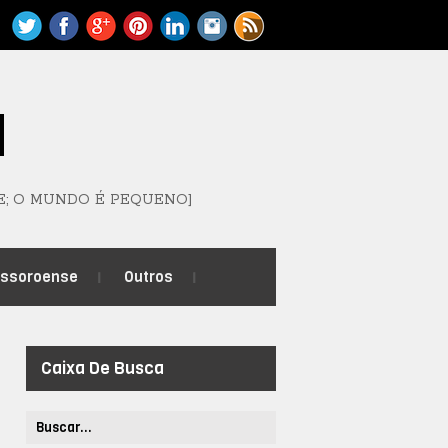
M
E; O MUNDO É PEQUENO]
ossoroense
Outros
Caixa De Busca