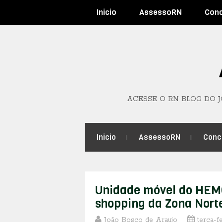
Inicio
AssessoRN
Con
ACESSE O RN BLOG DO 
Inicio
AssessoRN
Conc
Unidade móvel do HEMO
shopping da Zona Nort
João Bosco de Araujo
terça-f