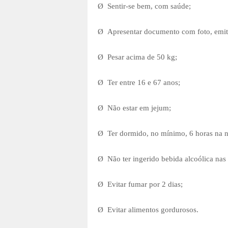
Ø
Sentir-se bem, com saúde;
Ø
Apresentar documento com foto, emitid
Ø
Pesar acima de 50 kg;
Ø
Ter entre 16 e 67 anos;
Ø
Não estar em jejum;
Ø
Ter dormido, no mínimo, 6 horas na no
Ø
Não ter ingerido bebida alcoólica nas 
Ø
Evitar fumar por 2 dias;
Ø
Evitar alimentos gordurosos.