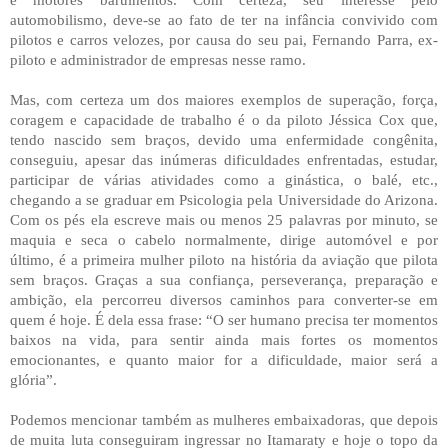
automobilismo, deve-se ao fato de ter na infância convivido com
pilotos e carros velozes, por causa do seu pai, Fernando Parra, ex-
piloto e administrador de empresas nesse ramo.
Mas, com certeza um dos maiores exemplos de superação, força,
coragem e capacidade de trabalho é o da piloto Jéssica Cox que,
tendo nascido sem braços, devido uma enfermidade congênita,
conseguiu, apesar das inúmeras dificuldades enfrentadas, estudar,
participar de várias atividades como a ginástica, o balé, etc.,
chegando a se graduar em Psicologia pela Universidade do Arizona.
Com os pés ela escreve mais ou menos 25 palavras por minuto, se
maquia e seca o cabelo normalmente, dirige automóvel e por
último, é a primeira mulher piloto na história da aviação que pilota
sem braços. Graças a sua confiança, perseverança, preparação e
ambição, ela percorreu diversos caminhos para converter-se em
quem é hoje. É dela essa frase: “O ser humano precisa ter momentos
baixos na vida, para sentir ainda mais fortes os momentos
emocionantes, e quanto maior for a dificuldade, maior será a
glória”.
Podemos mencionar também as mulheres embaixadoras, que depois
de muita luta conseguiram ingressar no Itamaraty e hoje o topo da