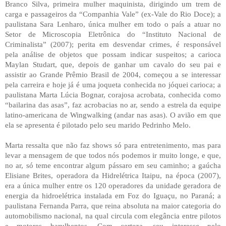
Branco Silva, primeira mulher maquinista, dirigindo um trem de
carga e passageiros da “Companhia Vale” (ex-Vale do Rio Doce); a
paulistana Sara Lenharo, única mulher em todo o país a atuar no
Setor de Microscopia Eletrônica do “Instituto Nacional de
Criminalista” (2007); perita em desvendar crimes, é responsável
pela análise de objetos que possam indicar suspeitos; a carioca
Maylan Studart, que, depois de ganhar um cavalo do seu pai e
assistir ao Grande Prêmio Brasil de 2004, começou a se interessar
pela carreira e hoje já é uma joqueta conhecida no jóquei carioca; a
paulistana Marta Lúcia Bognar, corajosa acrobata, conhecida como
“bailarina das asas”, faz acrobacias no ar, sendo a estrela da equipe
latino-americana de Wingwalking (andar nas asas). O avião em que
ela se apresenta é pilotado pelo seu marido Pedrinho Melo.
Marta ressalta que não faz shows só para entretenimento, mas para
levar a mensagem de que todos nós podemos ir muito longe, e que,
no ar, só teme encontrar algum pássaro em seu caminho; a gaúcha
Elisiane Brites, operadora da Hidrelétrica Itaipu, na época (2007),
era a única mulher entre os 120 operadores da unidade geradora de
energia da hidroelétrica instalada em Foz do Iguaçu, no Paraná; a
paulistana Fernanda Parra, que reina absoluta na maior categoria do
automobilismo nacional, na qual circula com elegância entre pilotos
e motores barulhentos. Com certeza, seu interesse pelo