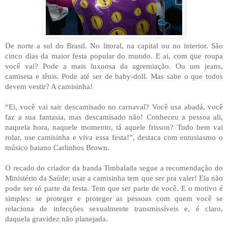
De norte a sul do Brasil. No litoral, na capital ou no interior. São
cinco dias da maior festa popular do mundo. E ai, com que roupa
você vai? Pode a mais luxuosa da agremiação. Ou um jeans,
camiseta e tênis. Pode até ser de baby-doll. Mas sabe o que todos
devem vestir? A camisinha!
“Ei, você vai sair descamisado no carnaval? Você usa abadá, você
faz a sua fantasia, mas descamisado não! Conheceu a pessoa ali,
naquela hora, naquele momento, tá aquele frisson? Tudo bem vai
rolar, use camisinha e viva essa festa!”, destaca com entusiasmo o
músico baiano Carlinhos Brown.
O recado do criador da banda Timbalada segue a recomendação do
Ministério da Saúde: usar a camisinha tem que ser pra valer! Ela não
pode ser só parte da festa. Tem que ser parte de você. E o motivo é
simples: se proteger e proteger as pessoas com quem você se
relaciona de infecções sexualmente transmissíveis e, é claro,
daquela gravidez não planejada.