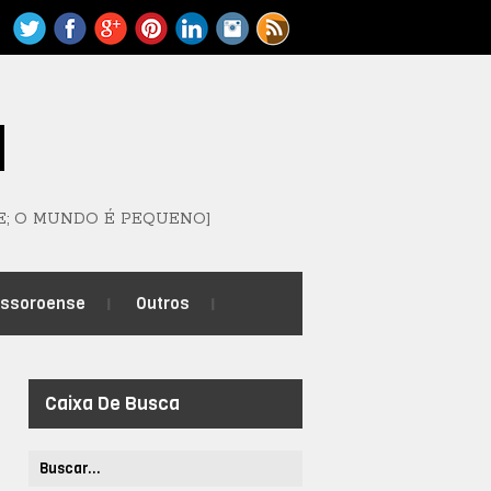
M
E; O MUNDO É PEQUENO]
ossoroense
Outros
Caixa De Busca