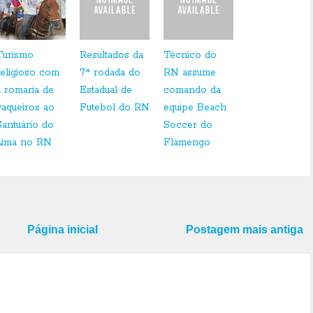
Turismo
Resultados da
Técnico do
religioso com
7ª rodada do
RN assume
a romaria de
Estadual de
comando da
vaqueiros ao
Futebol do RN
equipe Beach
Santuário do
Soccer do
Lima no RN
Flamengo
Página inicial
Postagem mais antiga