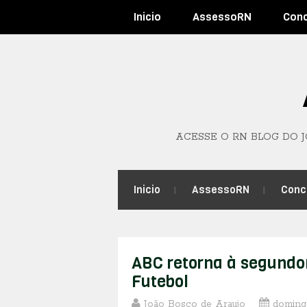
Inicio
AssessoRN
Con
ACESSE O RN BLOG DO 
Inicio
AssessoRN
Conc
ABC retorna à segundo
Futebol
João Bosco de Araujo
domingo