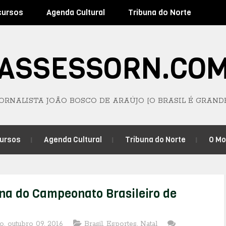
cursos
Agenda Cultural
Tribuna do Norte
ASSESSORN.CO
JORNALISTA JOÃO BOSCO DE ARAÚJO [O BRASIL É GRAND
ursos
Agenda Cultural
Tribuna do Norte
O M
na do Campeonato Brasileiro de
, outubro 09, 2016
Brasil
,
Esportes
,
Natal