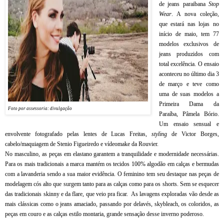
de jeans paraibana
Stop
Wear
. A nova coleção,
que estará nas lojas no
início de maio, tem 77
modelos exclusivos de
jeans produzidos com
total excelência. O ensaio
aconteceu no último dia 3
de março e teve como
uma de suas modelos a
Primeira Dama da
Foto por assessoria: divulgação
Paraíba, Pâmela Bório.
Um ensaio sensual e
envolvente fotografado pelas lentes de Lucas Freitas,
styling
de Victor Borges,
cabelo/maquiagem de Stenio Figueiredo e vídeomake da Rouvier.
No masculino, as peças em elastano garantem a tranquilidade e modernidade necessárias.
Para os mais tradicionais a marca mantém os tecidos 100% algodão em calças e bermudas
com a lavanderia sendo a sua maior evidência. O feminino tem seu destaque nas peças de
modelagem cós alto que surgem tanto para as calças como para os shorts. Sem se esquecer
das tradicionais skinny e da flare, que veio pra ficar.
As lavagens exploradas vão desde as
mais clássicas como o jeans amaciado, passando por delavés, skybleach, os coloridos, as
peças em couro e as calças estilo montaria, grande sensação desse inverno poderoso.