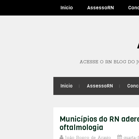
Inicio
AssessoRN
Con
ACESSE O RN BLOG DO 
Inicio
AssessoRN
Conc
Municípios do RN adere
oftalmologia
João Bosco de Araujo
quarta-