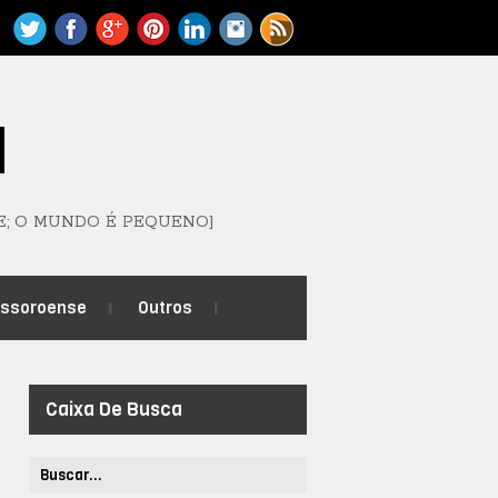
M
E; O MUNDO É PEQUENO]
ossoroense
Outros
Caixa De Busca