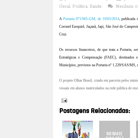
Geral
,
Política
,
Saúde
Nenhum c
A
Portaria 971/MS-GM
, de 19/05/2014
, publicada
Coronel Ezequiel, Jaçanã, Japi, São José do Campestr
Cruz.
Os recursos financeiros, de que trata a Portaria,
Estratégicas e Compensação (FAEC), destinados ex
Municípios, previstos na Portaria nº 1.229/SAS/MS, 
O projeto Olhar Brasil, criado em parceria pelos mini
visuais em alunos matriculados na rede pública de en
Postagens Relacionadas: