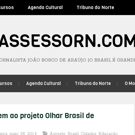
cursos
Agenda Cultural
Tribuna do Norte
ASSESSORN.CO
JORNALISTA JOÃO BOSCO DE ARAÚJO [O BRASIL É GRAND
ursos
Agenda Cultural
Tribuna do Norte
O M
m ao projeto Olhar Brasil de
feira, maio 28, 2014
Agreste
,
Brasil
,
Cidades
,
Educação
,