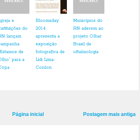
Igreja e
Bloomsday
Municípios do
instituições do
2014
RN aderem ao
RN lançam
apresenta a
projeto Olhar
campanha
exposição
Brasil de
“Estamos de
fotográfica de
oftalmologia
Olho” para a
Lidi Lima-
Copa
Conlon
Página inicial
Postagem mais antiga