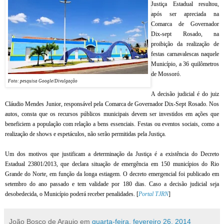
Justiça Estadual resultou,
após ser apreciada na
Comarca de Governador
Dix-sept Rosado, na
proibição da realização de
festas carnavalescas naquele
Município, a 36 quilômetros
de Mossoró.
Foto: pesquisa Google/Divulgação
A decisão judicial é do juiz
Cláudio Mendes Junior, responsável pela Comarca de Governador Dix-Sept Rosado. Nos
autos, consta que os recursos públicos municipais devem ser investidos em ações que
beneficiem a população com relação a bens essenciais. Festas ou eventos sociais, como a
realização de shows e espetáculos, não serão permitidas pela Justiça.
Um dos motivos que justificam a determinação da Justiça é a existência do Decreto
Estadual 23801/2013, que declara situação de emergência em 150 municípios do Rio
Grande do Norte, em função da longa estiagem. O decreto emergencial foi publicado em
setembro do ano passado e tem validade por 180 dias. Caso a decisão judicial seja
desobedecida, o Município poderá receber penalidades. [
Portal TJRN
]
João Bosco de Araujo
em
quarta-feira, fevereiro 26, 2014