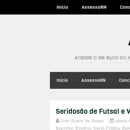
Inicio
AssessoRN
Con
ACESSE O RN BLOG DO 
Inicio
AssessoRN
Conc
Seridosão de Futsal e 
João Bosco de Araujo
quarta-
Esportes
,
Eventos
,
Geral
,
Política
,
Ser