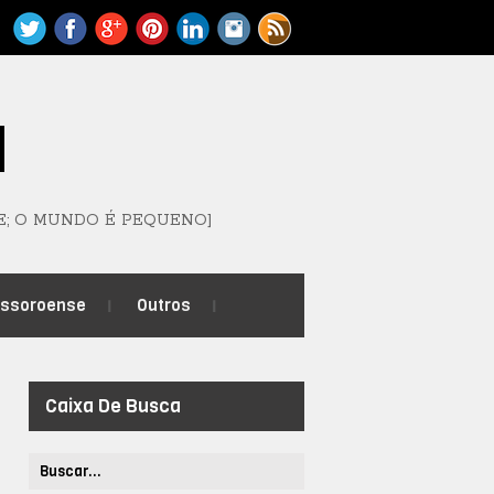
M
E; O MUNDO É PEQUENO]
ossoroense
Outros
Caixa De Busca