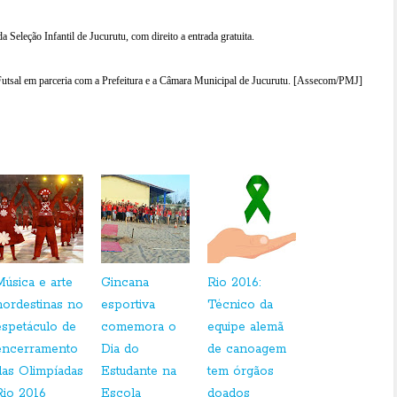
a Seleção Infantil de Jucurutu, com direito a entrada gratuita.
utsal em parceria com a Prefeitura e a Câmara Municipal de Jucurutu. [
Assecom/PMJ
]
Música e arte
Gincana
Rio 2016:
nordestinas no
esportiva
Técnico da
espetáculo de
comemora o
equipe alemã
encerramento
Dia do
de canoagem
das Olimpíadas
Estudante na
tem órgãos
Rio 2016
Escola
doados