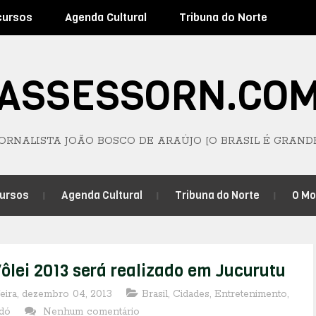
cursos
Agenda Cultural
Tribuna do Norte
ASSESSORN.CO
JORNALISTA JOÃO BOSCO DE ARAÚJO [O BRASIL É GRAND
ursos
Agenda Cultural
Tribuna do Norte
O M
Vôlei 2013 será realizado em Jucurutu
feira, dezembro 04, 2013
Brasil
,
Cidades
,
Entretenimento
,
idó
Nenhum comentário