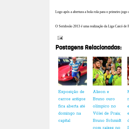
Logo após a abertura a bola rola para o primeiro jogo d
O Seridosão 2013 é uma realização da Liga Caicó de F
Postagens Relacionadas:
Exposição de
Alison e
carros antigos
Bruno ouro
fica aberta até
olímpico no
domingo na
Vôlei de Praia;
capital
Bruno Schmidt
com raízes no