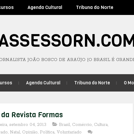
cursos
Agenda Cultural
Tribuna do Norte
ASSESSORN.CO
JORNALISTA JOÃO BOSCO DE ARAÚJO [O BRASIL É GRAND
ursos
Agenda Cultural
Tribuna do Norte
O M
 da Revista Formas
feira, setembro 04, 2013
Brasil
,
Comércio
,
Cultura
,
cado
,
Natal
,
Opinião
,
Política
,
Voluntariado