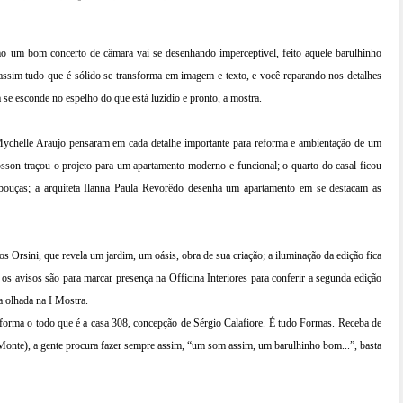
mo um bom concerto de câmara vai se desenhando imperceptível, feito aquele barulhinho
ssim tudo que é sólido se transforma em imagem e texto, e você reparando nos detalhes
 se esconde no espelho do que está luzidio e pronto, a mostra.
Mychelle Araujo pensaram em cada detalhe importante para reforma e ambientação de um
son traçou o projeto para um apartamento moderno e funcional; o quarto do casal ficou
ebouças; a arquiteta Ilanna Paula Revorêdo desenha um apartamento em se destacam as
s Orsini, que revela um jardim, um oásis, obra de sua criação; a iluminação da edição fica
os avisos são para marcar presença na Officina Interiores para conferir a segunda edição
a olhada na I Mostra.
, forma o todo que é a casa 308, concepção de Sérgio Calafiore. É tudo Formas. Receba de
onte), a gente procura fazer sempre assim, “um som assim, um barulhinho bom...”, basta