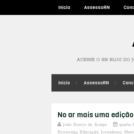
Inicio
AssessoRN
Con
ACESSE O RN BLOG DO 
Inicio
AssessoRN
Conc
No ar mais uma edição
João Bosco de Araujo
quarta-
Economia
,
Educação
,
Jornalismo
,
Mer