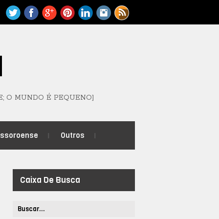
M
E; O MUNDO É PEQUENO]
ossoroense
Outros
Caixa De Busca