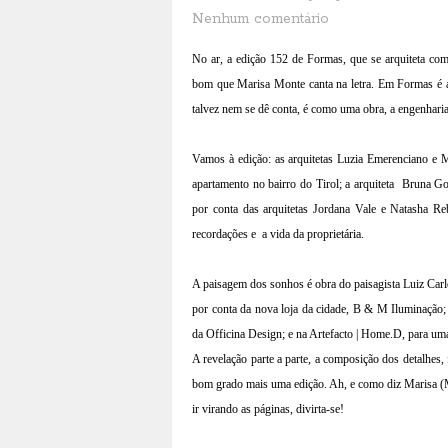
Nenhum comentário
No ar, a edição 152 de Formas, que se arquiteta co
bom que Marisa Monte canta na letra. Em Formas é a
talvez nem se dê conta, é como uma obra, a engenharia
Vamos à edição: as arquitetas Luzia Emerenciano e 
apartamento no bairro do Tirol; a arquiteta
Bruna Gos
por conta das arquitetas Jordana Vale e Natasha R
recordações e
a vida da proprietária.
A paisagem dos sonhos é obra do paisagista Luiz Carlo
por conta da nova loja da cidade, B & M Iluminação; 
da Officina Design; e na Artefacto | Home.D, para um
A revelação parte a parte, a composição dos detalhes
bom grado mais uma edição. Ah, e como diz Marisa (M
ir virando as páginas, divirta-se!