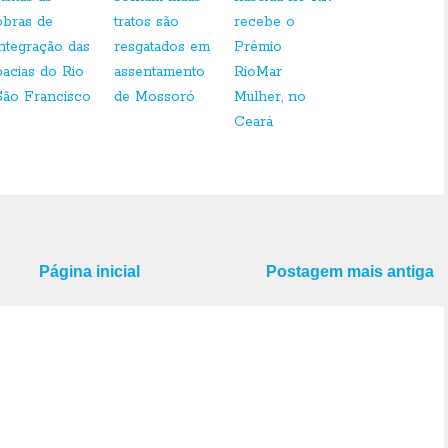
obras de
tratos são
recebe o
integração das
resgatados em
Prêmio
bacias do Rio
assentamento
RioMar
São Francisco
de Mossoró
Mulher, no
Ceará
Página inicial
Postagem mais antiga