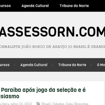
cursos
Agenda Cultural
Tribuna do Norte
ASSESSORN.CO
JORNALISTA JOÃO BOSCO DE ARAÚJO [O BRASIL É GRAND
ursos
Agenda Cultural
Tribuna do Norte
O M
 Paraíba após jogo da seleção e é
usiasmo
-feira, julho 01, 2013
Brasil
,
Cidades
,
Data
,
Esportes
,