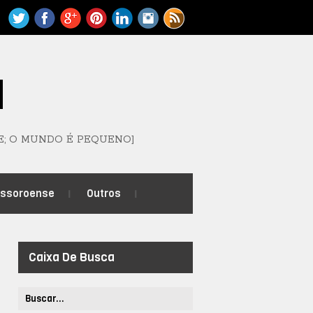
M
E; O MUNDO É PEQUENO]
ossoroense
Outros
Caixa De Busca