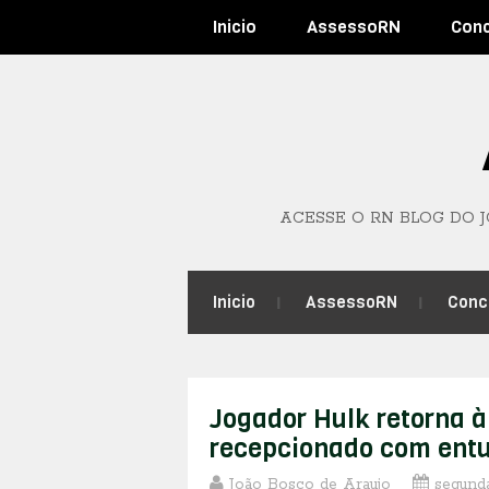
Inicio
AssessoRN
Con
ACESSE O RN BLOG DO 
Inicio
AssessoRN
Conc
Jogador Hulk retorna à
recepcionado com ent
João Bosco de Araujo
segunda