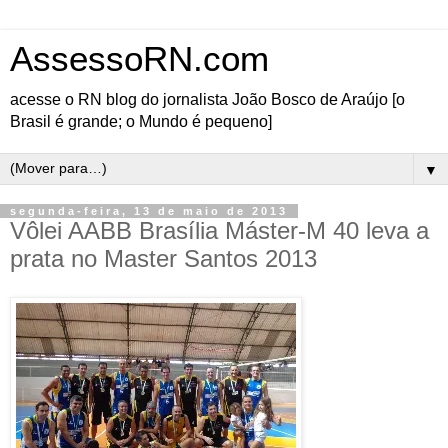
AssessoRN.com
acesse o RN blog do jornalista João Bosco de Araújo [o
Brasil é grande; o Mundo é pequeno]
▼
segunda-feira, 13 de maio de 2013
Vôlei AABB Brasília Máster-M 40 leva a
prata no Master Santos 2013
A equipe de vôlei AABB
Brasília
Máster masculino 40 está
vibrando com a segunda
colocação no Master
Santos 2013, na abertura
do Brasileiro Open de
Vôlei Master. A equipe