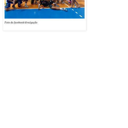
campeã Alvo/Limeira
venceu por 2 a 0.
Walbinson Tavares de
Foto do facebook/divulgação
Araújo, da equipe
brasiliense, acredita que
no próximo ano leve o ouro. “No ano passado, foi bronze, neste, prata. Para o ano que
vem...”, profetizou em sua página do facebook.
O 11º Campeonato Brasileiro Master de Vôlei Santos é organizado pela Associação
Nacional de Esportes (
ANE
), e foi realizado no primeiro final de semana deste mês de
maio, no Clube Internacional de Regatas.
Cabo Chico Caicó
Os parabéns do blog pela prata dos quarentões da AABB Brasília, torcendo para o ouro na
próxima temporada. A equipe segue participando de outras competições da categoria.
Walbinson saiu de Caicó criança de colo, filho de Chico Tavares, da Casa Brasil, ou “Cabo
Chico” para os amigos.
Na foto, Walbinson é o sexto da esquerda em pé
.