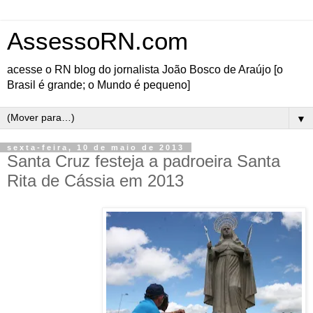
AssessoRN.com
acesse o RN blog do jornalista João Bosco de Araújo [o
Brasil é grande; o Mundo é pequeno]
▼
sexta-feira, 10 de maio de 2013
Santa Cruz festeja a padroeira Santa
Rita de Cássia em 2013
A Comunidade de Santa
Cruz, na Região Trairi do
RN, vive a festa da
padroeira, Santa Rita de
Cássia, no período de 13
a 22 deste mês. O tema
"Santa Rita: modelo
admirável de fé", norteia