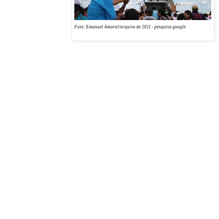
as pregações durante o
novenário. Na abertura,
Foto: Emanuel Amaral/arquivo de 2011 - pesquisa google
segunda-feira (13), às
18h, haverá o
acolhimento da imagem
de Santa Rita, padroeira do bairro
Ponta Negra (Natal), em carreata com destino à Igreja
Matriz.
No mesmo horário, acontecerá procissão, saindo da residência das Irmãs do Amor Divino
(na cidade), também com destino à Matriz. E às 19h, será celebrada a primeira novena,
presidida pelo pároco de Ponta Negra, o padre Alcimário Pereira.
Programação
A partir do dia 14, a programação será a seguinte: 5h, caminhada penitencial; às 12h, reza
do Ofício de Nossa Senhora; às 17h, missa; às 18h15, terço, e, às 19h, novena. A cada
noite, a novena será presidida por um padre convidado.
Sócio-cultural
A programação sócio-cultural será desenvolvida a partir do dia 15, com várias atividades.
De 14 a 16, terá funcionamento do Programa de Artesanato, no pátio da Igreja Matriz; no