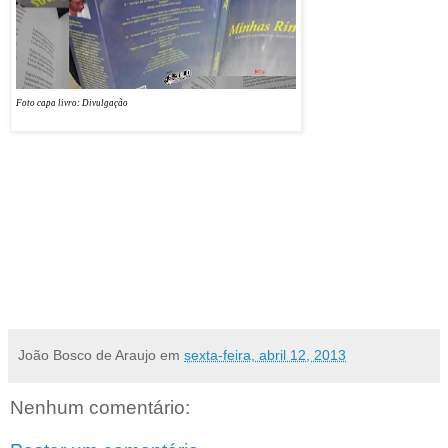
leitores do
Blog
Professor Carlos
Fernandes
. São 160
páginas com mais de 180
poemas e poeminhas
Foto capa livro: Divulgação
com temas variando
desde românticos,
saudosistas, reflexivos, matutos etc, mas sempre com a estrutura tradicional de rimas entre
versos! Para os admiradores do gênero que se interessarem pela obra e também quiserem
envaidecer este pretenso poeta, o custo de cada exemplar é de 20 reais para receber pelo
correio sem acréscimos de custos. Quaisquer contatos, por favor, escrevam para o
carfermed@gmail.com
Enviado ao blog por Ubirajara Dias Viegas
[biraviegas@ig.com.br]
João Bosco de Araujo
em
sexta-feira, abril 12, 2013
Nenhum comentário: