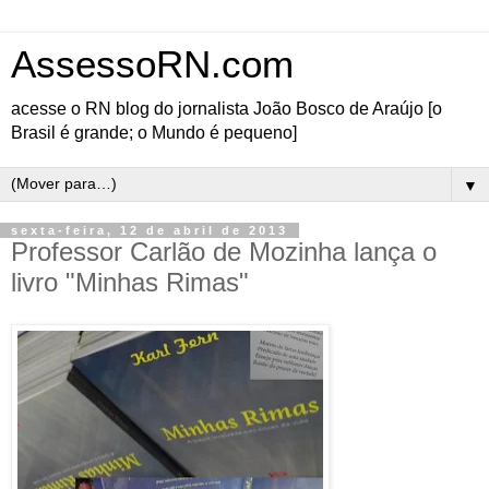
AssessoRN.com
acesse o RN blog do jornalista João Bosco de Araújo [o
Brasil é grande; o Mundo é pequeno]
▼
sexta-feira, 12 de abril de 2013
Professor Carlão de Mozinha lança o
livro "Minhas Rimas"
Nasceu meu primeiro
rebento literário. Atrevi-
me a publicar, com o
apoio da XILO -
Xilogame.com, minhas
primeiras divagações
como rimador por
incentivo dos amigos