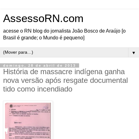
AssessoRN.com
acesse o RN blog do jornalista João Bosco de Araújo [o
Brasil é grande; o Mundo é pequeno]
▼
domingo, 28 de abril de 2013
História de massacre indígena ganha
nova versão após resgate documental
tido como incendiado
O extermínio de índios brasileiros, os donos da terra
Pindorama, começou com a colonização, há mais de
500. Nestas terras do sertão potiguar, a matança dos
nativos tem três séculos. Mas o que chama a atenção,
foi o massacre desses povos nos anos sessenta do
século 20, ou seja, pouco mais de 40 anos atrás.