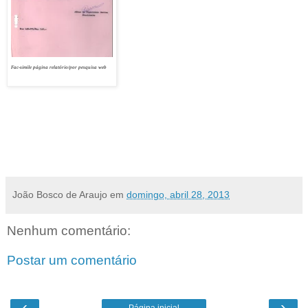
Confira aqui
postagem da página do escritor e
pesquisador Rostand Medeiros
que foi buscar
divulgação de
relatório de mais de sete mil páginas
relatando massacres e torturas de índios no interior
Fac-simile página relatório/por pesquisa web
do país. Documento resgatado após décadas de seu
desaparecimento, na época, divulgado como perdido
em um incêndio. Agora a verdadeira história volta à tona.
“Documento que registra extermínio de índios é resgatado após décadas
desaparecido”
.
João Bosco de Araujo
em
domingo, abril 28, 2013
Nenhum comentário:
Postar um comentário
‹
›
Página inicial