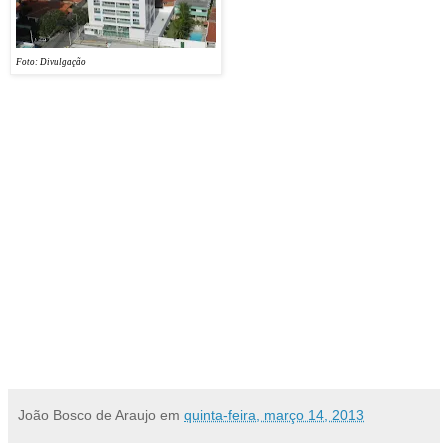
Pernambucana que apresenta nesta edição
do evento o primeiro empreendimento
construído no estado, o Residencial
Foto: Divulgação
Portucale.
Os visitantes poderão saber mais informações sobre as últimas unidades do condomínio
que já está pronto para moradia, no estande da Natal Property.
Entregue este mês, o Portucale é uma das opções prontas
para morar mais novas do salão. A aposta da construtora foi
investir no seguimento de alto padrão no RN, uma das
tendências do mercado local, e no diferencial que alia
qualidade de vida, com uma a localização próxima ao
Parque das Dunas, e a inovação de uma área de lazer
completa localizada na cobertura do prédio.
Elidiane Poquiviqui
Assessoria de Imprensa/Social Media
(84) 4141-5610
João Bosco de Araujo
em
quinta-feira, março 14, 2013