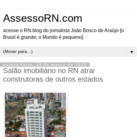
AssessoRN.com
acesse o RN blog do jornalista João Bosco de Araújo [o
Brasil é grande; o Mundo é pequeno]
▼
quinta-feira, 14 de março de 2013
Salão imobiliário no RN atrai
construtoras de outros estados
Não apenas as construtoras com sede em
Natal participam do 12º Salão Imobiliário,
que segue até o dia 17, no Centro de
Convenções. O evento, segundo maior do
Brasil de acordo com os organizadores,
atrai empresas de outros estados que
decidiram investir no RN. Uma delas é a
Machado da Costa, construtora