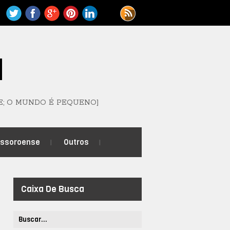
M
E; O MUNDO É PEQUENO]
ossoroense
Outros
Caixa De Busca