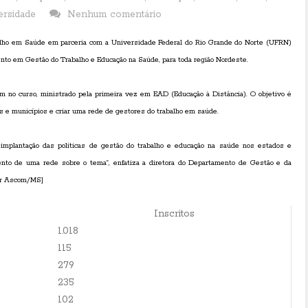
ersidade
Nenhum comentário
lho em Saúde em parceria com a Universidade Federal do Rio Grande do Norte (UFRN)
nto em Gestão do Trabalho e Educação na Saúde, para toda região Nordeste.
am no curso, ministrado pela primeira vez em EAD (Educação à Distância). O objetivo é
s e municípios e criar uma rede de gestores do trabalho em saúde.
 implantação das políticas de gestão do trabalho e educação na saúde nos estados e
imento de uma rede sobre o tema”, enfatiza a diretora do Departamento de Gestão e da
r Ascom/MS
]
Inscritos
1.018
115
279
235
102