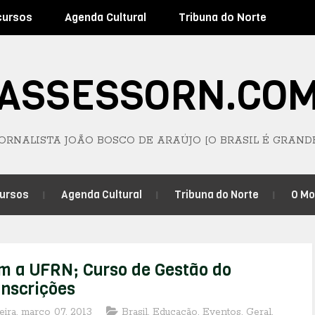
cursos
Agenda Cultural
Tribuna do Norte
ASSESSORN.CO
JORNALISTA JOÃO BOSCO DE ARAÚJO [O BRASIL É GRAND
ursos
Agenda Cultural
Tribuna do Norte
O M
om a UFRN; Curso de Gestão do
inscrições
feira, março 07, 2013
Brasil
,
Educação
,
Eventos
,
Geral
,