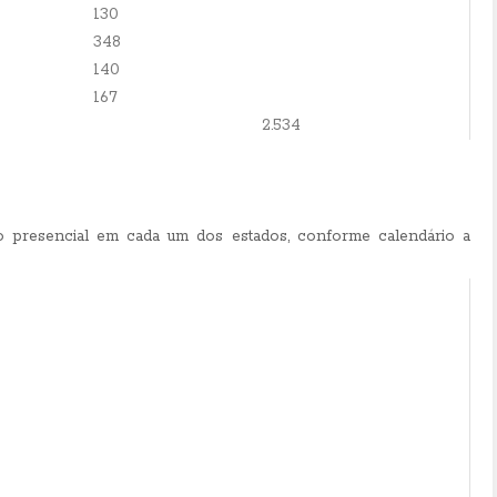
130
348
140
167
2.534
o presencial em cada um dos estados, conforme calendário a
Estado
Rio Grande do Norte
Paraíba
Pernambuco
Ceará
Piauí
Maranhão
Alagoas