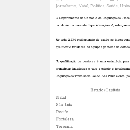
Jornalismo
,
Natal
,
Política
,
Saúde
,
Univ
O Depart
amento de Gestão e da Regulação do Traba
construiu um curso de Especialização e Aperfeiçoame
Ao todo, 2.534 profissionais de saúde se inscrever
qualificar e fortalecer
as equipes gestoras de estado
“A qualificação de gestores é uma estratégia para
municípios brasileiros e para a criação e fortalec
Regulação do Trabalho na Saúde, Ana Paula Cerca.
[
po
Estado/Capitais
Natal
São Luiz
Recife
Fortaleza
Teresina