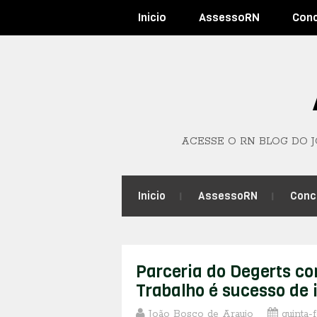
Inicio
AssessoRN
Con
ACESSE O RN BLOG DO 
Inicio
AssessoRN
Conc
Parceria do Degerts c
Trabalho é sucesso de 
João Bosco de Araujo
quinta-