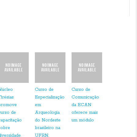
Bahia
Sergipe
Núcleo
Curso de
Curso de
Tirésias
Especialização
Comunicação
promove
em
da ECAN
curso de
Arqueologia
oferece mais
capacitação
do Nordeste
um módulo
sobre
brasileiro na
diversidade
UFRN;