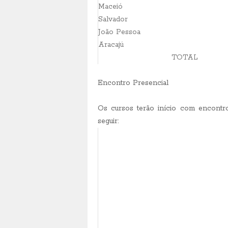
Maceió
Salvador
João Pessoa
Aracajú
TOTAL
Encontro Presencial
Os cursos terão início com encontr
seguir:
Data
09 de abril
11 de abril
12 de abril
15 de abril
17 de abril
19 de abril
23 de abril