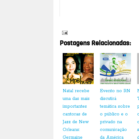
24 de abril
26 de abril
Postagens Relacionadas:
Natal recebe
Evento no RN
uma das mais
discutirá
importantes
temática sobre
cantoras de
o público e o
Jazz de New
privado na
Orleans:
comunicação
Germaine
da América