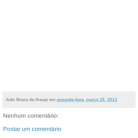
Dentre as atividades está o assessoramento a Gerência Técnica do CAU/RN em
procedimentos que envolvem atendimento ao profissional e fiscalização, além de outras
atribuições.
Entregar currículo até quarta
Os interessados devem entregar currículo para na sede do Conselho até a próxima quarta-
feira (26), no período das 08h às 14h. O CAU/RN está localizado à Rua Conselheiro
Morton Faria, 144 8, Edifício Griffe Point, sala 208, no bairro de Lagoa Nova.
Outras informações pelo telefone (84) 2010.2614.
Assessoria de Comunicação-CAU/RN
(84) 2010.2614
João Bosco de Araujo
em
segunda-feira, março 25, 2013
Nenhum comentário:
Postar um comentário