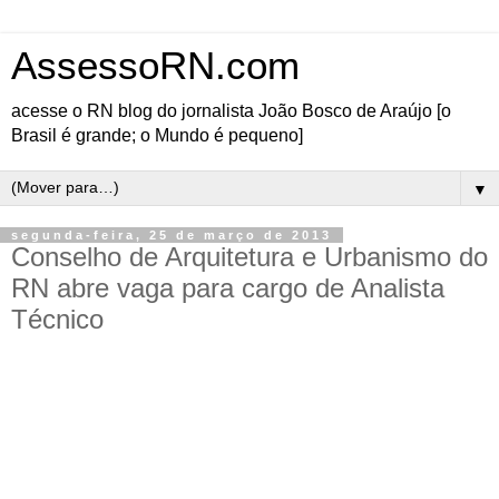
AssessoRN.com
acesse o RN blog do jornalista João Bosco de Araújo [o
Brasil é grande; o Mundo é pequeno]
▼
segunda-feira, 25 de março de 2013
Conselho de Arquitetura e Urbanismo do
RN abre vaga para cargo de Analista
Técnico
O Conselho Regional de Arquitetura e Urbanismo (CAU/RN) está em processo de seleção
para uma vaga de Analista Técnico. Para a função, o profissional deve ter formação em
nível superior em qualquer área. A remuneração inicial é de R$ 1.555,00 e o selecionado
cumprirá carga horária semanal de 30 horas – das 08h às 14h –, firmando contrato de
trabalho temporário de um ano.