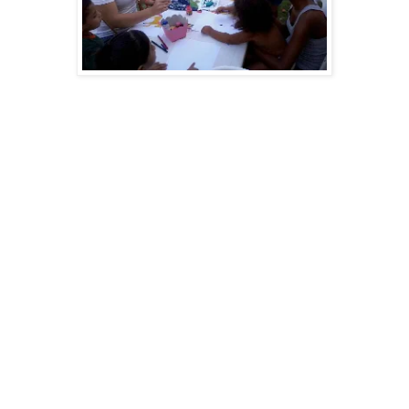
- Agradecemos doações diversas de objetos, alimentos e financeira de pessoas como
Guilherme Lima Coelho, Savim Brasil, Sara Pattacini, Angela Dieb, Cecy Oliveira,
Amarildo Araújo, Lourenço Eduardo, Andrea Browne, Zélia Dias, Joacir Santos, Antônio
Oliveira, Márcia Freitas, Anna Kathya, Thyago Cortez, Lauro Molina, Ivan Pereira, Hugo
Rafael da Silva, Patrícia Karla, Rummenigge, Marise Costa, Maria Santos, Nelson
Hermógenes, Anísio Barreto de Paiva, Gerusa Barreto de Paiva, além das empresas que
sempre nos ajudam e dos que mensalmente colaboram.
- Informamos que o Sopão do Bem continua firme e forte com apoio dos restaurantes
Dom Vinicius e Dom Miguel, anunciamos que vamos participar do Chá das Mães em
parceria com outras ONGs, organizado pela amiga Cristina Freitas Barreto, que estamos
voltando o futebol e teremos novidades, que recebemos da construtora Cyrela véu para
proteção do campo, acontecendo o mesmo em breve com a construtora Hazbun, que
realizamos um bazar com mercadorias recebidas da Receita Federal, ajudando a sair um
pouco da situação financeira que estávamos, ajudando a pagar umas contas extras que
chegaram, anunciamos que estamos para renovar convênio com a Prefeitura da Cidade do
Natal para pagamento de despesas diversas, além de estarmos esperando algumas outras
notícias boas.
- Informamos que estamos com novo perfil no Facebook, o Voluntários