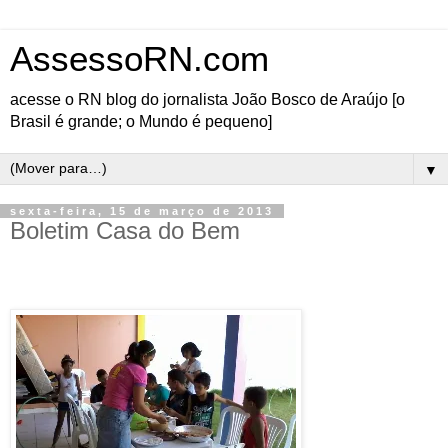
AssessoRN.com
acesse o RN blog do jornalista João Bosco de Araújo [o
Brasil é grande; o Mundo é pequeno]
▼
sexta-feira, 15 de março de 2013
Boletim Casa do Bem
As notícias que tornam nossa cidade mais feliz
O Boletim do Bem como
sempre é nosso momento
de agradecer e de
informar. Começamos
nosso festival de
agradecimentos com o
alma boa Henrique