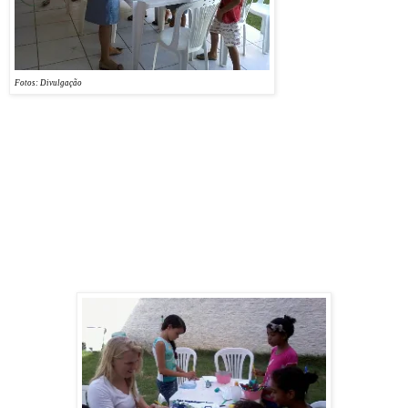
Oliveira, que promoveu
pela segunda fez a Mini
Maratona Feminina Casa
do Bem, tendo lucro
desta vez e, utilizando os
Fotos: Divulgação
recursos para começar
nosso estúdio musical, com isolamento acústico e, depois, os equipamentos. Em nome dele
agradecemos todos que apoiaram o evento e os que participaram. A maratona foi vencida
por Sandra Maria, seguida por Genilsa Martha e por Anns Cristina. Todos os participantes
ganharam medalhas e aconteceu sorteios diversos. Foi um domingo maravilhoso na Via
Costeira. O voluntário Ítalo Valério foi e filmou tudo e disponibilizou neste lindo vídeo
-
http://www.youtube.com/watch?v=2W7RkuWxbkY&feature=youtu.be
.
Nossa gratidão também.
+ Notícias Maravilhosas -