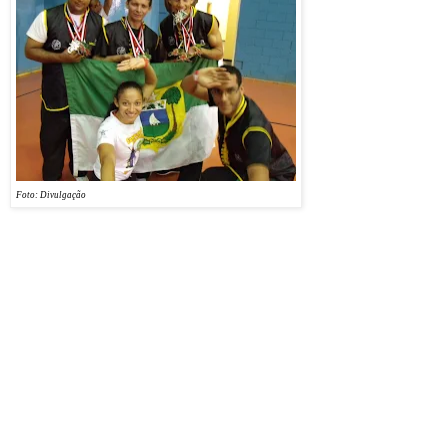
coordenada pelo sifu
Marcelo Sena, chega da
capital paulista com uma
ótima participação em
campeonato brasileiro e
de inter-estados. Foram
17 medalhas com uma
equipe de 6 atletas saindo
de Natal apenas com a
certeza de estar em um
Foto: Divulgação
dos melhores eventos de
kung fu do Brasil.
Destaque para o professor Messias Antonio com o primeiro lugar em armas e segundo
lugar em formas especiais. Os atletas medalhistas: Iata Anderson, Messias Antonio, Kleiby
Miranda, Williane Rafaelle, Evandro Mathias (coronel macaco) e Elton Gil.
A equipe potiguar sempre
se destaca em eventos de alto nível, como o campeonato
brasileiro onde estão os melhores atletas de kung fu do país.
Enviado ao blog por Marcelo Sena
[marcelosena_nat@hotmail.com]