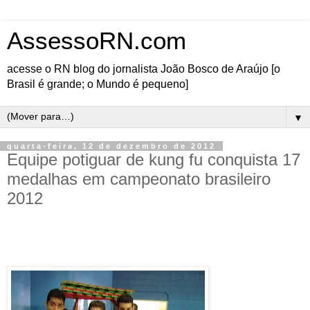
AssessoRN.com
acesse o RN blog do jornalista João Bosco de Araújo [o
Brasil é grande; o Mundo é pequeno]
▼
quarta-feira, 12 de dezembro de 2012
Equipe potiguar de kung fu conquista 17
medalhas em campeonato brasileiro
2012
Equipe potiguar conquista melhor participação com 17 medalhas e foi o maior número
do Nordeste
A participação foi neste
último 9 de dezembro e a
equipe potiguar,