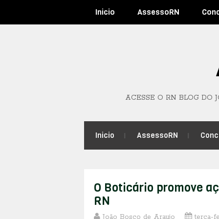
Inicio
AssessoRN
Con
ACESSE O RN BLOG DO 
Inicio
AssessoRN
Conc
O Boticário promove a
RN
João Bosco de Araujo
terça-f