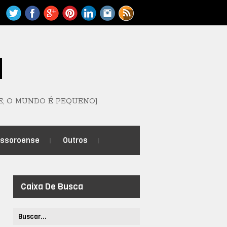
M
E; O MUNDO É PEQUENO]
ossoroense
Outros
Caixa De Busca