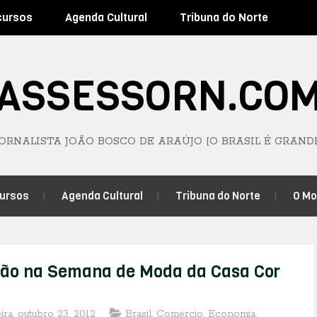
cursos
Agenda Cultural
Tribuna do Norte
ASSESSORN.CO
JORNALISTA JOÃO BOSCO DE ARAÚJO [O BRASIL É GRAND
ursos
Agenda Cultural
Tribuna do Norte
O M
ção na Semana de Moda da Casa Cor
eira, outubro 23, 2012
Brasil
,
Comércio
,
Economia
,