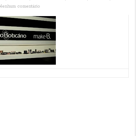
Nenhum comentário
ão especial para a abertura da semana de moda Glam Coleções, que acontece dentro da
te será marcada com a presença do make up artist e consultor estratégico para a linha
rquatto apresentará a coleção B. Miami Sunset, lançada no São Paulo Fashion Week para
ofisticado lounge com produtos da linha Make B., onde os visitantes poderão conhecer os
cerá aberto ao público durante todos os dias de funcionamento da Casa Cor Rio Grande