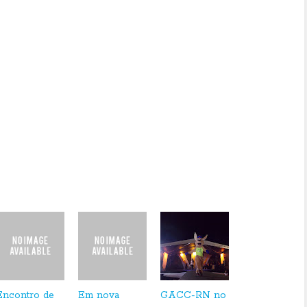
res e nas festas sofisticadas da cidade para criar a coleção primavera-verão Miami Sunset.
nspiração para o lançamento da fragrância Linda Miami Sunset de outros 36 itens entre
e já estão disponíveis nas lojas de O Boticário de todo Brasil.
BDM COMUNICAÇÃO
Encontro de
Em nova
GACC-RN no