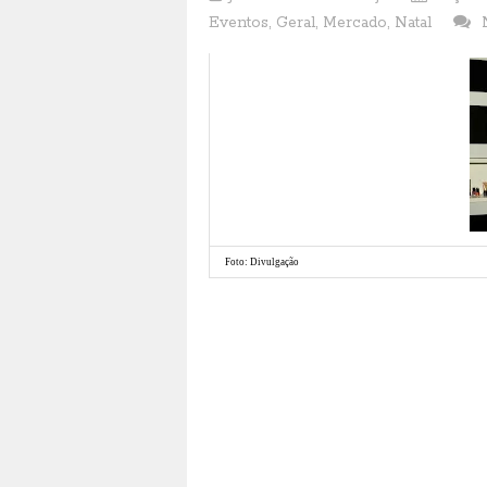
Eventos
,
Geral
,
Mercado
,
Natal
Foto: Divulgação
O Boticário realiza nesta quarta-feira (24) uma aç
programação da Casa Cor Rio Grande do Norte. A noi
Make B., Fernando Torquatto. No lounge da marca, To
a coleção primavera/verão de O Boticário.
Como patrocinadora do evento, a marca está com um s
produtos da coleção Miami Sunset. O espaço permane