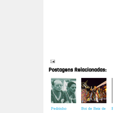
do Norte.
Make B. Miami Sunset
O Boticário viajou a Miami e inspirou no clima, nas co
O pôr do sol encantador de um dia de verão foi a i
maquiagem, esmaltes e acessórios da linha Make B., qu
Postagens Relacionadas:
Pedrinho
Boi de Reis de