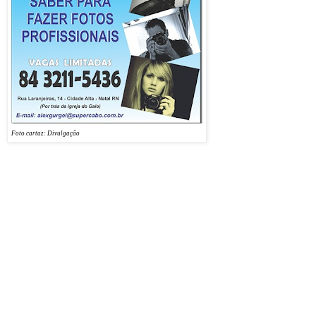
Durante o curso, além de o
aluno aprender a maneira
correta de bater fotografias,
ele vai aprender também a
utilizar os recursos da
máquina digital, seja uma
câmera compacta ou
profissional.
Foto cartaz: Divulgação
Nas aulas práticas, a turma
vai percorrer os pontos turísticos e históricos de Natal, num reencontro visual com a
cidade.
Curso de Fotografia
Início | 05 de outubro de 2012
Horário | 18h30 às 20h30 (aulas somente às sextas-feiras)
Local | Practical Cursos (Rua Laranjeiras 14, Cidade Alta – por trás da Igreja do Galo)
Investimento | R$ 340,00 (a vista) ou em 2 x R$ 180,00
Turma com 12 pessoas
Informações: 3211-5436 / alexgurgel@supercabo.com.br
VAGAS LIMITADAS