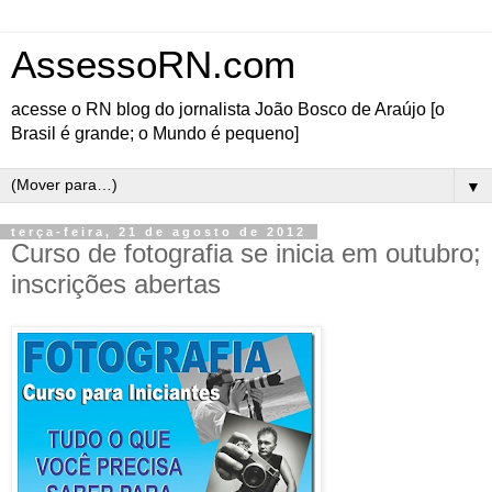
AssessoRN.com
acesse o RN blog do jornalista João Bosco de Araújo [o
Brasil é grande; o Mundo é pequeno]
▼
terça-feira, 21 de agosto de 2012
Curso de fotografia se inicia em outubro;
inscrições abertas
Estão abertas as inscrições
para o Curso de Fotografia
para iniciantes, onde o
aluno vai aprender, passo a
passo, tudo que precisa
saber para bater fotos
como um fotógrafo
profissional.