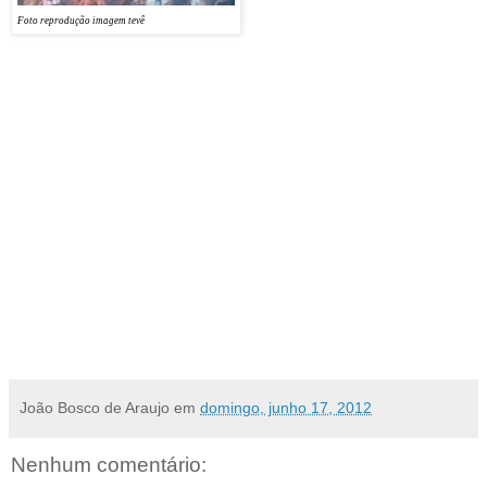
Caravanas de católicos de cidades da
Foto reprodução imagem tevê
região também participaram do evento,
transmitido ao vivo pela Rede Vida de Televisão, que começou às 17h30.
Ao final, Padre Robson foi homenageado, recebendo um quadro pintado com a imagem
dele, da padroeira Santa Luzia e da Catedral de Mossoró, presenteado por uma família
católica da cidade. Ao agradecer, ele falou da feliz coincidência, por ter sido na infância a
Paróquia de Santa Luzia sua igreja na cidade de nascimento em Goiás, revelando que sua
mãe fez uma promessa para curá-lo da vista e que depois disso não usou mais óculos de
muito grau.
Esta é a terceira visita que o Padre Robson, reitor do Santuário Basílica do Divino Pai
Eterno, em Trindade (GO), faz ao Rio Grande do Norte com a imagem peregrina. A
primeira foi na Catedral de Natal, no dia 13 de março do ano passado e, posteriormente,
ainda em 2011, em Caicó, com celebração na Ilha de Sant’Ana no dia 14 de julho, uma
semana antes do início da festa da padroeira.
João Bosco de Araujo
em
domingo, junho 17, 2012
Nenhum comentário: