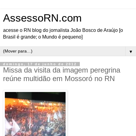
AssessoRN.com
acesse o RN blog do jornalista João Bosco de Araújo [o
Brasil é grande; o Mundo é pequeno]
▼
domingo, 17 de junho de 2012
Missa da visita da imagem peregrina
reúne multidão em Mossoró no RN
Encerrou-se agora há pouco, por volta das
19h, em Mossoró, a missa da visita da
imagem peregrina do Divino Pai Eterno
que ocorreu em frente à Igreja Matriz da
Paróquia São João Batista, que festeja o
padroeiro. Uma multidão acompanhou a
celebração presidida pelo missionário
Redentorista Padre Robson de Oliveira.