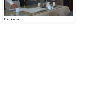
extraordinária realizada
pela primeira vez na sua
história com o objetivo
Foto: Cortez
de aprovar o documento
que norteará as suas
ações que poderão transformar o IHGRN em instituição integrada à sociedade civil. O
sócio Carlos Roberto Miranda Gomes leu o documento aprovado por aclamação. A nova
diretoria, a ser eleita em novembro, terá mandato de três anos, após a posse em março de
2013.
Em Pernambuco
Após a reunião, o sócio Ivan Lira de Carvalho, fez um relato de sua participação das
comemorações pelo transcurso do 150º aniversário de fundação do Instituto Arqueológico,
Histórico e Geográfico Pernambucano, presidido pela Dra. Margarida Cantarelli, e fez uma
revelação importante para os historiadores: o Governo Holandês microfilmou e imprimiu
todos os mapas feitos pelos holandeses, no século XVI e doou o primeiro volume ao
Instituto Arqueológico, Histórico e Geográfico Pernambucano. Ivan Lira conclamou que
os sócios do IHGRN também entrasse na luta pela obtenção da coleção dos mapas
holandeses, pois se trata de uma obra importante, bem elaborada e necessária para o
conhecimento dos pesquisadores e estudantes. [
por Luiz Gonzaga Cortez na página
Candelária e a Sua Realidade
]