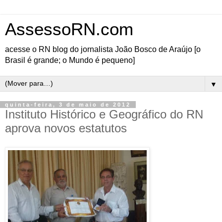
AssessoRN.com
acesse o RN blog do jornalista João Bosco de Araújo [o
Brasil é grande; o Mundo é pequeno]
▼
quinta-feira, 3 de maio de 2012
Instituto Histórico e Geográfico do RN
aprova novos estatutos
O Instituto Histórico e
Geográfico do RN
aprovou ontem (2) os
novos estatutos da
entidade cultural mais
antiga no estado.
Compareceram 15 sócios
à assembléia