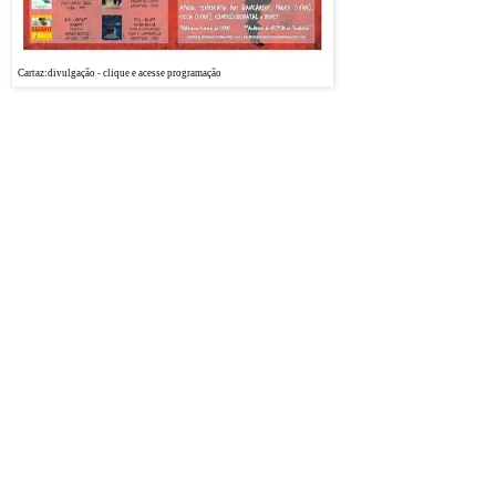
a exibição do filme
chileno "Machuca". A
exibição será no
Cartaz:divulgação - clique e acesse programação
Auditório da Biblioteca
Central Zila Mamede da UFRN, nesta terça-feira, dia 15/5, às 18h30.
Depois do filme haverá sorteio de brindes e debate. A entrada é livre e tem entrega de
certificado. O evento tem o apoio do Sindicato dos Bancários; PROEX (UFRN);
CCSA/CCHLA (UFRN); Cine Clube Natal e DHnet.
Na coordenação, o professor Gabriel E. Vitullo, do Departamento de Ciências Sociais e do
Programa de Pós Graduação em Ciências Sociais da UFRN.
Para saber
mais:http://americalatinanocinemaufrn.blogspot.com
/
PROGRAMAÇÃO ATÉ JUNHO:
15/5 - Biblioteca Central Zila Mamede (UFRN)
Machuca (Chile, 2004)
22/5 - Biblioteca Central Zila Mamede (UFRN)
Estómago (Brasil, 2007)