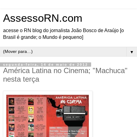
AssessoRN.com
acesse o RN blog do jornalista João Bosco de Araújo [o
Brasil é grande; o Mundo é pequeno]
▼
segunda-feira, 14 de maio de 2012
América Latina no Cinema; "Machuca"
nesta terça
O Departamento de
Ciências Sociais,
História e Línguas e
Literaturas Estrangeiras
Modernas (UFRN)
promove mais uma
sessão do ciclo "América
Latina no Cinema", com