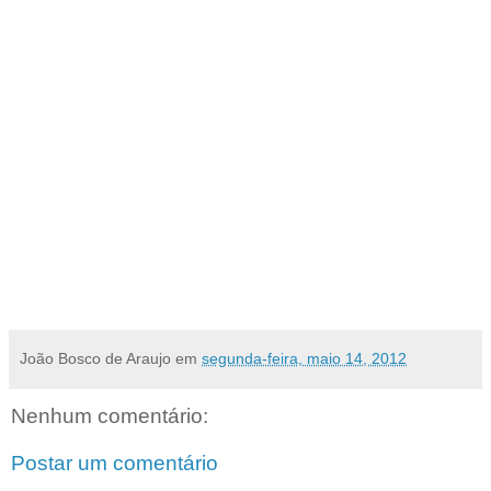
29/5 - Biblioteca Central Zila Mamede (UFRN)
A que distância (Equador, 2006)
5/6 - Biblioteca Central Zila Mamede (UFRN)
A cidade e os cachorros (Peru, 1985)
12/6 - Auditório do NEPSA, no Goiabão (UFRN)
Nove Rainhas (Argentina, 2000)
19/6 - Biblioteca Central Zila Mamede (UFRN)
Clube da Lua (Argentina, 2004)
Por Assessoria Imprensa
João Bosco de Araujo
em
segunda-feira, maio 14, 2012
Nenhum comentário:
Postar um comentário