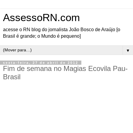
AssessoRN.com
acesse o RN blog do jornalista João Bosco de Araújo [o
Brasil é grande; o Mundo é pequeno]
▼
sexta-feira, 27 de abril de 2012
Fim de semana no Magias Ecovila Pau-
Brasil
Agende seu fim de semana 28 e 29 de abril no Magias: Carioca
Vegetariano e Gaúcho Vegano.
ABRIL - Nova série Vegetarianos pelo BRASIL
28 ABR -
SÁB - Rio de Janeiro - Almoço Carioca Vegetariano -
Feijoada Carioca, Caldinho de Feijão, Falso Torresmo