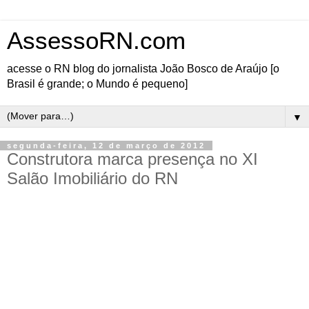
AssessoRN.com
acesse o RN blog do jornalista João Bosco de Araújo [o
Brasil é grande; o Mundo é pequeno]
▼
segunda-feira, 12 de março de 2012
Construtora marca presença no XI
Salão Imobiliário do RN
A partir do dia 14 até o dia 18 de março, será realizado no Centro
de Convenções de Natal o segundo maior evento imobiliário do
Brasil, o XI Salão Imobiliário do RN, que vai reunir os melhores
projetos para quem busca a casa própria, prédio comercial ou
imóvel de luxo no litoral potiguar.
Dentre os participantes, a Construtora Conisa com seus produtos
em lançamento e algumas unidades de variados residenciais, além