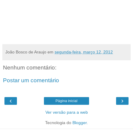
de apresentar dois futuros projetos, que ainda aguardam as devidas
autorizações para inicio de comercialização.
O XI Salão Imobiliário do RN deverá reunir cerca de 30 mil
visitantes. A entrada é gratuita e o funcionamento será das 14h às
22h.
João Bosco de Araujo
em
segunda-feira, março 12, 2012
Nenhum comentário:
Postar um comentário
‹
›
Página inicial
Ver versão para a web
Tecnologia do
Blogger
.