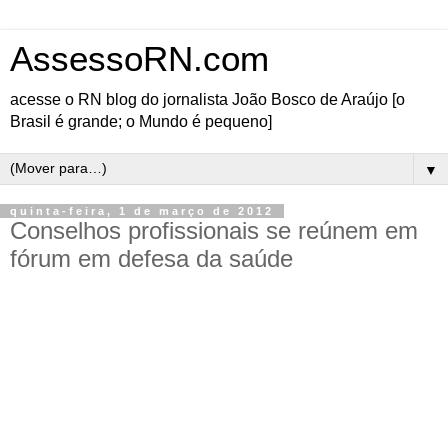
AssessoRN.com
acesse o RN blog do jornalista João Bosco de Araújo [o
Brasil é grande; o Mundo é pequeno]
▼
quinta-feira, 1 de março de 2012
Conselhos profissionais se reúnem em
fórum em defesa da saúde
Unir as categorias profissionais de saúde para, conjuntamente,
pensar a adoção de estratégias visando a melhoria da assistência a
saúde no Estado do Rio Grande do Norte. Com este objetivo,
representantes dos Conselhos Profissionais de Saúde do RN se
reúnem, hoje(01/03), às 9 horas, na sede do Conselho Regional de
Enfermagem (Coren/RN) no Fórum Estadual dos Conselhos
Profissionais da Saúde do Rio Grande do Norte(Fesarn).