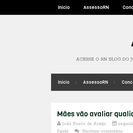
Inicio
AssessoRN
Con
ACESSE O RN BLOG DO 
Inicio
AssessoRN
Conc
Mães vão avaliar qual
João Bosco de Araujo
segunda
Saúde
Nenhum comentário