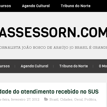
cursos
Agenda Cultural
Tribuna do Norte
ASSESSORN.CO
JORNALISTA JOÃO BOSCO DE ARAÚJO [O BRASIL É GRAND
ursos
Agenda Cultural
Tribuna do Norte
O M
idade do atendimento recebido no SUS
-feira, fevereiro 27, 2012
Brasil
,
Cidades
,
Geral
,
Política
,