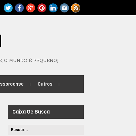
M
E; O MUNDO É PEQUENO]
ossoroense
Outros
Caixa De Busca