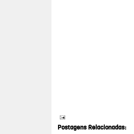
nível de satisfação dos usuários quanto
ação ativa da Ouvidoria e a pesquisa feit
avaliar o serviço que lhe foi prestado no
A partir desses resultados, o Ministério
os gestores locais. “A intenção é ident
Magalhães.
Neste ano, o telefone da ouvidoria foi s
fácil memorização e uso pela população. O
Em 2011, o Disque-Saúde já recebeu 
informações. Os temas que geraram 
(23,4%), tabagismo (23%) e aids (9,6%)
Postagens Relacionadas: