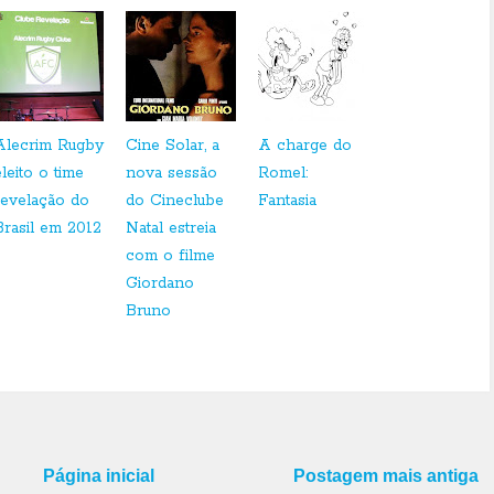
Alecrim Rugby
Cine Solar, a
A charge do
eleito o time
nova sessão
Romel:
revelação do
do Cineclube
Fantasia
Brasil em 2012
Natal estreia
com o filme
Giordano
Bruno
Página inicial
Postagem mais antiga