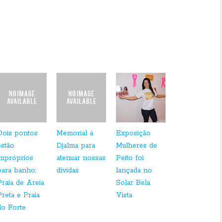
Dois pontos
Memorial à
Exposição
estão
Djalma para
Mulheres de
impróprios
atenuar nossas
Peito foi
para banho:
dívidas
lançada no
Praia de Areia
Solar Bela
Preta e Praia
Vista
do Forte