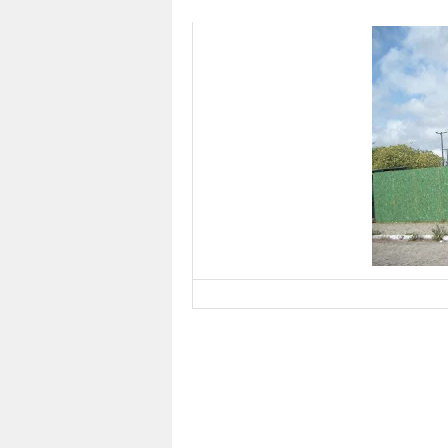
Foto: blog candelária e a sua realidade
Na rua Nossa Senhora da Candelária, e
local foi fechado sábado. A obra pod
Atrás do terreno interditado, ficam o c
foram construídos com recursos do CO
candelária e a sua realidad
e
]