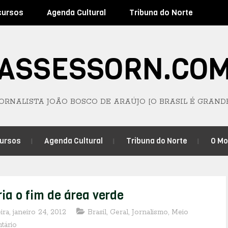
cursos
Agenda Cultural
Tribuna do Norte
ASSESSORN.CO
JORNALISTA JOÃO BOSCO DE ARAÚJO [O BRASIL É GRAND
ursos
Agenda Cultural
Tribuna do Norte
O M
a o fim de área verde
ira, janeiro 24, 2012
Brasil
,
Geral
,
Jornalismo
,
Meio
tário