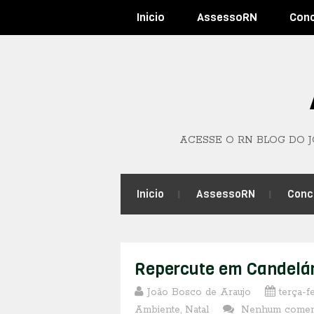
Inicio
AssessoRN
Con
ACESSE O RN BLOG DO 
Inicio
AssessoRN
Conc
Repercute em Candelári
João Bosco de Araujo
terça-fe
Ambiente
,
Natal
Nenhum comen