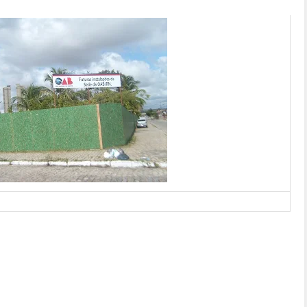
m terreno público estadual, será construída a sede da OAB/RN. O
erá ser concluída em dois anos. O CONACAN não se pronunciou.
lube de mães, AAA e centro espírita. Os prédios de uso comunitário
NACAN mas não serão atingidos. [
por Luiz Gonzaga Cortez
blog