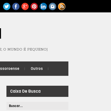
M
E; O MUNDO É PEQUENO]
ossoroense
Outros
Caixa De Busca