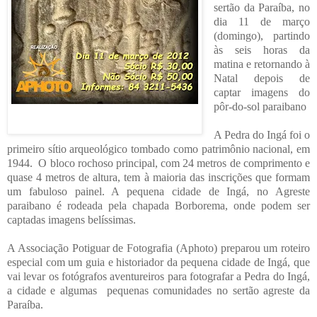
sertão da Paraíba, no
dia 11 de março
(domingo), partindo
às seis horas da
matina e retornando à
Natal depois de
captar imagens do
pôr-do-sol paraibano
Cartaz/divulgação
A Pedra do Ingá foi o
primeiro sítio arqueológico tombado como patrimônio nacional, em
1944.
O bloco rochoso principal, com 24 metros de comprimento e
quase 4 metros de altura, tem à maioria das inscrições que formam
um fabuloso painel. A pequena cidade de Ingá, no Agreste
paraibano é rodeada pela chapada Borborema, onde podem ser
captadas imagens belíssimas.
A Associação Potiguar de Fotografia (Aphoto) preparou um roteiro
especial com um guia e historiador da pequena cidade de Ingá, que
vai levar os fotógrafos aventureiros para fotografar a Pedra do Ingá,
a cidade e algumas
pequenas comunidades no sertão agreste da
Paraíba.