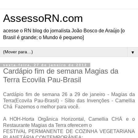
AssessoRN.com
acesse o RN blog do jornalista João Bosco de Araújo [o
Brasil é grande; o Mundo é pequeno]
▼
sexta-feira, 27 de janeiro de 2012
Cardápio fim de semana Magias da
Terra Ecovila Pau-Brasil
C
ardápio fim de semana 26 a 29 de janeiro - Magias da
Terra(Ecovila Pau-Brasil) - Sítio das Invenções - Camellia
Chá
Fazemos o melhor para você.
A HOH-Horta Orgânica Horizontal, Camellia CHÁ e o
Restaurante Magias da Terra oferecem o
FESTIVAL PERMANENTE DE COZINHA VEGETARIANA
PLANETÁRIA CONTEMPORÂNEA: