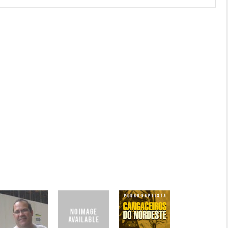
eu primeiro capítulo publicado em "Cangaceiros do Nordeste", um
29 pelo paraibano Pedro Baptista. O relançamento do livro é uma
sta quarta-feira (4), na sede do sebo, Av. Rio Branco, 705 – Centro
ibuna do Norte
]