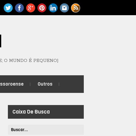
M
E; O MUNDO É PEQUENO]
ossoroense
Outros
Caixa De Busca