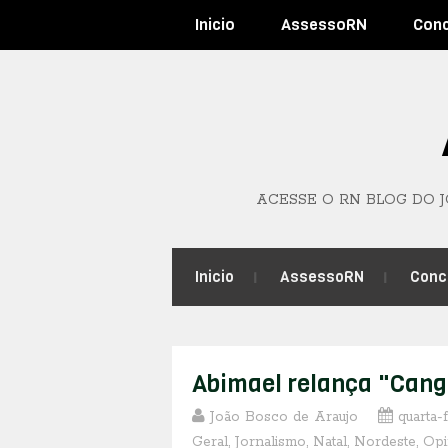
Inicio
AssessoRN
Con
ACESSE O RN BLOG DO 
Inicio
AssessoRN
Conc
Abimael relança "Canga
João Bosco de Araujo
quarta-f
Geral
,
Jornalismo
,
Natal
,
Nordeste
,
Opi