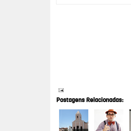
A mítica que envolve o cangaço teve s
livro raro editado originalmente em 19
iniciativa da Sebo Vermelho Edições, ne
Natal, das 10h às 17h. [
Saiba mais
> Tr
Postagens Relacionadas: