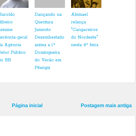
Haroldo
Dançando na
Abimael
Ribeiro
Quentura:
relança
assume
Jumento
"Cangaceiros
gerência-geral
Desembestado
do Nordeste"
da Agência
anima a 1ª
nesta 4ª feira
Setor Público
Domingueira
do BB
do Verão em
Pitangui
Página inicial
Postagem mais antiga