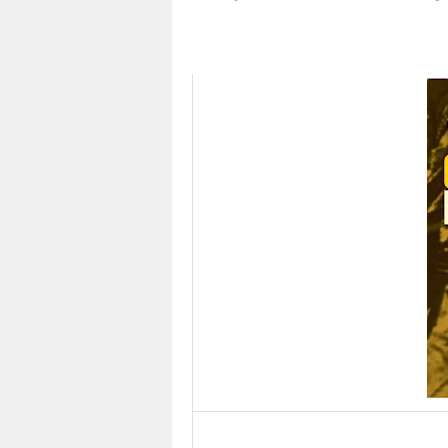
Sebo Vermelho lança edição fac-símile 
Capa do livro – clique e acesse
link Sebo Vermelho