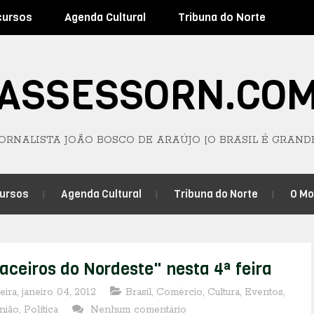
cursos
Agenda Cultural
Tribuna do Norte
ASSESSORN.CO
JORNALISTA JOÃO BOSCO DE ARAÚJO [O BRASIL É GRAND
ursos
Agenda Cultural
Tribuna do Norte
O M
ceiros do Nordeste" nesta 4ª feira
eira, janeiro 04, 2012
Brasil
,
Comércio
,
Cultura
,
Eventos
,
nião
,
Política
Nenhum comentário