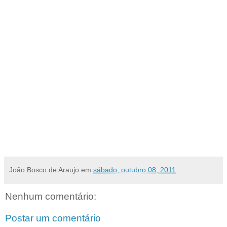
terça-feira, dia 11.
Sábado (8)
Assim, neste sábado (8), jogam Potyguar de Currais Novos e
Caicó, às 20h, no Bezerrão, e na outra partida, Centenário de
Parelhas e ABC, às 15h30, no Laurentino Bezerra.
Terça (11)
Na sexta rodada, dia 11 (terça), jogam Caicó e Centenário de
Parelhas, às 17h, no Marizão, e no outro jogo, Potyguar de Currais
Novos e ABC, às 20h, no Bezerrão.
-
Somando 9 pontos na competição, o Caicó E.C. lidera o
campeonato e tem chances de conquistar o título antecipadamente
.
João Bosco de Araujo
em
sábado, outubro 08, 2011
Nenhum comentário:
Postar um comentário