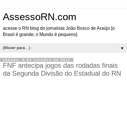
AssessoRN.com
acesse o RN blog do jornalista João Bosco de Araújo [o
Brasil é grande; o Mundo é pequeno]
▼
sábado, 8 de outubro de 2011
FNF antecipa jogos das rodadas finais
da Segunda Divisão do Estadual do RN
Partidas foram mudadas para este sábado (8) e na terça (11)
véspera do feriado
Os jogos das rodadas finais da Segunda Divisão do Campeonato
Estadual foram antecipados pela Federação Norte-rio-grandense de
Futebol –
FNF (
confira
). A quinta rodada, com os jogos agendados
para o domingo (9), foi antecipada para este sábado (8) e a sexta
rodada que seria nos dias 15 e 16 mudou para a véspera do feriado,