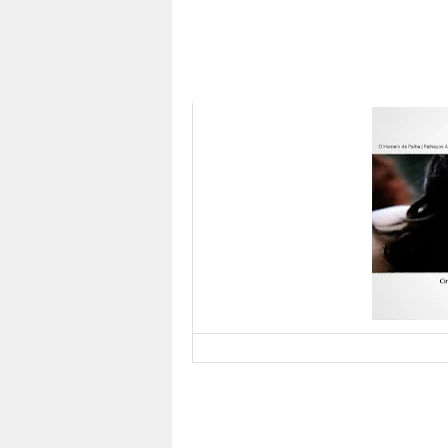
Pesadelo mudo de Dementia e A Cen
gênero
divulgação
Quem se queixa da falta de opções de C
se restringe aos “pesos pesados” holly
rotina. Programada para transcorrer até 