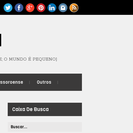
M
E; O MUNDO É PEQUENO]
ossoroense
Outros
Caixa De Busca