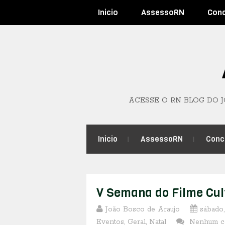
Inicio
AssessoRN
Con
ACESSE O RN BLOG DO 
Inicio
AssessoRN
Conc
V Semana do Filme Cul
João Bosco de Araujo
sábado,
Eventos
,
Geral
,
Natal
Nenhum c