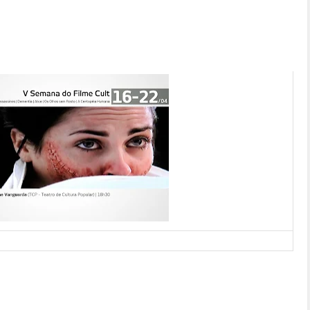
topeia Humana são destaques entre outras preciosidades do
inema alternativo em Natal, onde o pequeno circuito de shoppings
woodianos, terá a partir do dia 16 como arejar a mente e sair da
22 de maio, a V Semana do Filme Cult traz nesta edição seis títulos