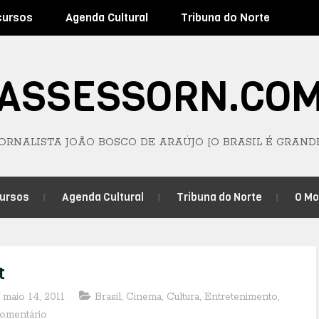
cursos
Agenda Cultural
Tribuna do Norte
ASSESSORN.CO
JORNALISTA JOÃO BOSCO DE ARAÚJO [O BRASIL É GRAND
ursos
Agenda Cultural
Tribuna do Norte
O M
t
 maio 14, 2011
Brasil
,
Cinema
,
Cultura
,
Entretenimento
,
omentário