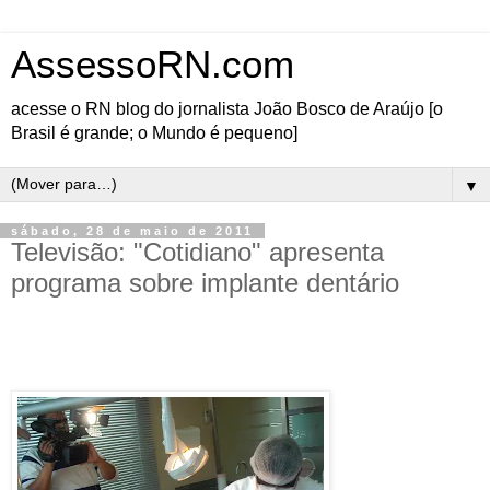
AssessoRN.com
acesse o RN blog do jornalista João Bosco de Araújo [o
Brasil é grande; o Mundo é pequeno]
▼
sábado, 28 de maio de 2011
Televisão: "Cotidiano" apresenta
programa sobre implante dentário
As próteses proporcionam uma aparência cada vez mais natural, devolvendo a
autoestima a quem se submete ao procedimento
Neste sábado, 28, às
14h, a apresentadora
Heloísa Guimarães, do
programa "Cotidiano",
da TV Tropical (Natal)