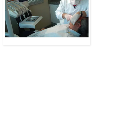
apresentará um programa
especial sobre implante
dentário. Ela
acompanhou parte de um
procedimento realizado
com o empresário do
Foto: LeoSodré
turismo Murilo Felinto,
que realizou implantes na
Clínica Oral Estética, pelo dentista Alexandre Dias.
Murilo Felinto revelou que estava muito satisfeito com o tratamento que estava realizando.
"Estou fazendo os implantes sem nenhuma preocupação, porque todo tratamento é
indolor”, disse o empresário.
Felinto disse que muita gente acha que é o implante dentário é um bicho de sete cabeças.
"A evolução da odontologia só é superada pela tecnologia da telefonia e pelos
computadores", disse confiante. "Por outro lado a sedação semiconsciente para os
pacientes mais medrosos dá mais confiança e conforto", revelou. "O meu tratamento está
sendo mais longo porque necessitei colocar enxertos. E, como viajo muito por causa da
minha profissão, a coisa fica mais prolongada”, concluiu.
Seguro