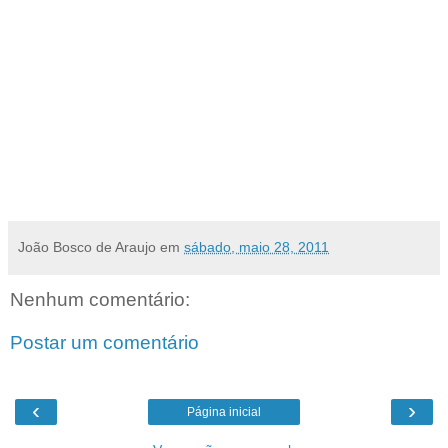
"Hoje o implante é muito mais seguro e menos traumático, podendo inclusive ser feito com
anestesia geral, na clínica ou no hospital", afirmou o dentista Alexandre Dias.
“Com resina ou cerâmica, as próteses proporcionam uma aparência cada vez mais natural,
devolvendo a autoestima a quem se submete ao procedimento”, completou.
O doutor Alexandre Dias informou que em média o tratamento para implante dentário dura
de cinco a seis meses. "Temos que considerar que cada caso é um caso e que alguns são
mais demorados do que outros que são mais simples", finalizou o dentista. [
por
assessoria
]
João Bosco de Araujo
em
sábado, maio 28, 2011
Nenhum comentário:
Postar um comentário
‹
›
Página inicial