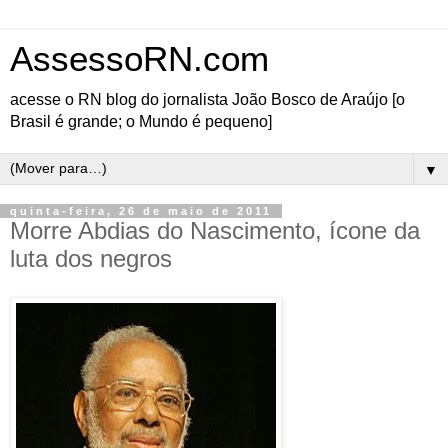
AssessoRN.com
acesse o RN blog do jornalista João Bosco de Araújo [o
Brasil é grande; o Mundo é pequeno]
▼
quinta-feira, 26 de maio de 2011
Morre Abdias do Nascimento, ícone da
luta dos negros
Abdias foi um grande
brasileiro. Ele faleceu
nesta terça-feira (24
de maio de 2011),
deixará uma grande
lacuna no movimento
negro, ele deixou a
sua marca na história