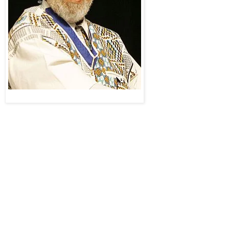
do nosso país, tanto
como intelectual,
como político, mas,
principalmente como
militante da causa
negra, foi um dos
pioneiros dessa luta.
Abdias completou 97
anos no dia 14 de
Foto:divulgação
março último,
portando, nascido em
1914, tento sua vida, praticamente, toda transcorrida durante o
século 20, adentrando por uma década no século 21.
Durante mais de setenta anos, Abdias, foi um militante da luta do
seu povo. Até o final da vida, com uma lucidez primorosa, sempre
falava da sua luta em defesa do movimento negro como se tivesse
começando naquele momento. Abdias, destemido, sempre lutou
com muita garra, com muita perseverança, na certeza da justeza da
sua causa. Abdias é um ícone da luta dos negros.
Artigo de Antonio
Capistrano > LEIA MAIS
[
Portal Vermelho
]