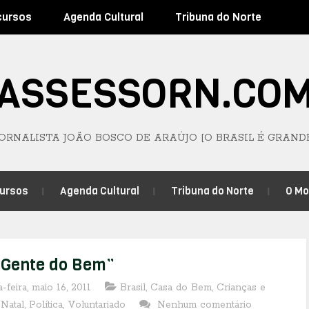
cursos
Agenda Cultural
Tribuna do Norte
ASSESSORN.CO
JORNALISTA JOÃO BOSCO DE ARAÚJO [O BRASIL É GRAND
ursos
Agenda Cultural
Tribuna do Norte
O M
Gente do Bem”
-feira, maio 16, 2011
Brasil
,
Casa do Bem
,
Crianças e
,
Natal
,
Política
,
Voluntariado
Nenhum comentário