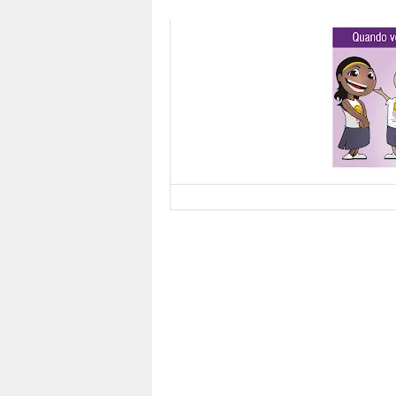
DIVU
Foi apresentada na Casa do Bem, a ca
sensibilizar as pessoas, por meio de pe
possam ajudar a ONG Casa do Bem em su
de 30 ações humanitárias desenvolvidas.
A campanha de incentivo mostra com tex
mensalmente, via conta bancária, por tr
programado pode ser feito pelo gerenci