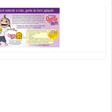
LGAÇÃO - CLIQUE PARA AMPLIAR
mpanha “Gente do Bem”, assinada pela agência 3 Rios. A idéia é
ças publicitárias, como spot, VT, anúncio e panfleto, para que elas
a manutenção mensal, tornando possível a continuidade das mais
tos explicativos como a pessoa pode fazer as doações em dinheiro
ansferências programadas do valor que for conveniente. “O depósito
amento da conta do Banco do Brasil de cada um, via internet mesmo