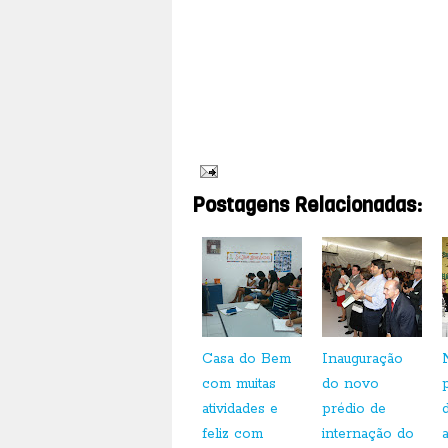
campanha “Gente do Bem” e as ativida
9902-0092 ou no site: www.casadobem.o
Postagens Relacionadas:
Casa do Bem
Inauguração
com muitas
do novo
atividades e
prédio de
feliz com
internação do