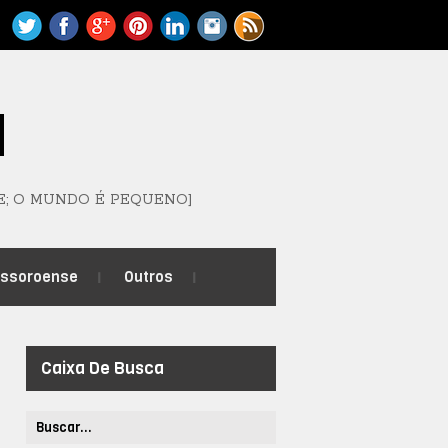
M
E; O MUNDO É PEQUENO]
ossoroense
Outros
Caixa De Busca