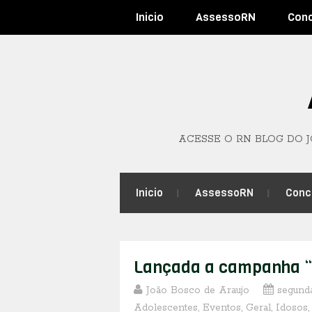
Inicio
AssessoRN
Con
ACESSE O RN BLOG DO 
Inicio
AssessoRN
Conc
Lançada a campanha “
João Bosco de Araujo
segunda
Adolescentes
,
Eventos
,
Geral
,
Idosos