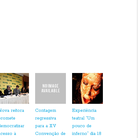
des da entidade podem ser obtidas pelos telefones 3202-3441 e
rg.br .
Por Verônica Garrido
Nova reitora
Contagem
Experiência
promete
regressiva
teatral “Um
democratizar
para a XV
pouco de
acesso à
Convenção de
inferno” dia 18