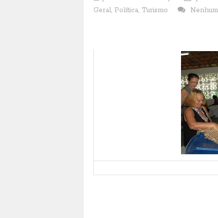
Geral
,
Política
,
Turismo
Nenhum
Município de Extremoz concorre ao “Pr
Foto por assessoria:divulgação
O prefeito de Extremoz, Klauss Rêgo r
vieram ministrar palestras sobre vário
“Empreendedor Individual” e “Prefeit