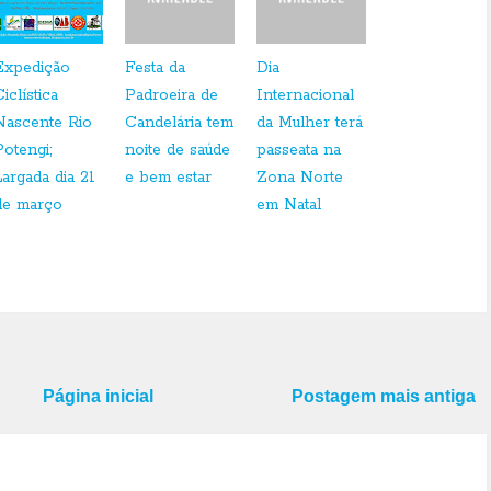
Expedição
Festa da
Dia
iclística
Padroeira de
Internacional
Nascente Rio
Candelária tem
da Mulher terá
Potengi;
noite de saúde
passeata na
Largada dia 21
e bem estar
Zona Norte
de março
em Natal
Página inicial
Postagem mais antiga