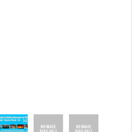
esentantes do Sebrae prestigiaram as aulas das oficinas de dança,
om fibra de bananeira, artesanato e a exposição fotográfica dos
. A galeria da Fundação foi inaugurada com a exposição do fotógrafo
, galeria para exposição, sala de lazer, sala de oficinas rotativas,
a de reunião, sala de artes cênicas (dança, teatro e capoeira),
blioteca e área verde. [
Com reportagem de Gilmara Costa
]