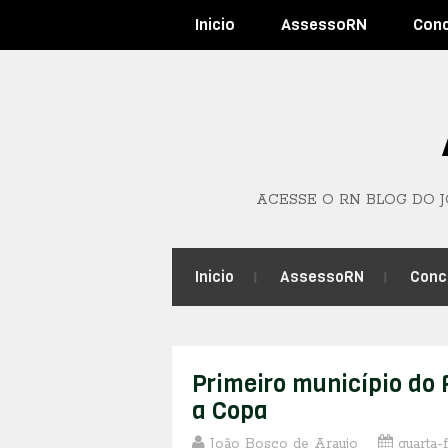
Inicio
AssessoRN
Con
ACESSE O RN BLOG DO 
Inicio
AssessoRN
Conc
Primeiro município do 
a Copa
João Bosco de Araujo
quarta-f