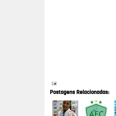
Durante a visita, as autoridades e repr
culinária regional, reaproveitamento c
eventos culturais e turísticos da cidade
Canindé Santos.
Instalações
A Fundec dispõe de recepção, almoxarifado
presidência, sala dos educadores, sal
hospedaria, ateliê, cozinha, banheiros, bi
Postagens Relacionadas: