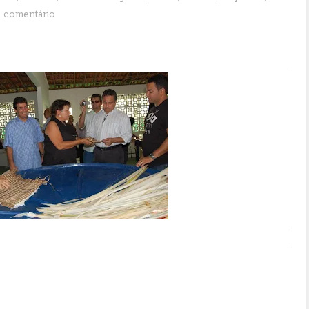
 comentário
êmio Sebrae Prefeito Empreendedor”
ecebeu na semana passada (31/03) representantes do Sebrae, que
s temas voltados para a Copa de 2014, bem como sobre os programas
o Empreendedor”, no Centro de Eventos Marista. Participaram do