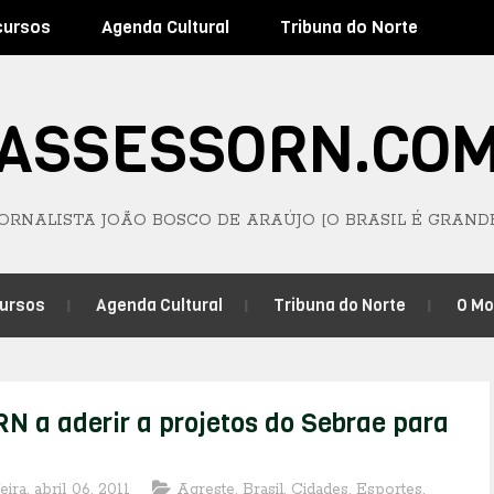
cursos
Agenda Cultural
Tribuna do Norte
ASSESSORN.CO
JORNALISTA JOÃO BOSCO DE ARAÚJO [O BRASIL É GRAND
ursos
Agenda Cultural
Tribuna do Norte
O M
RN a aderir a projetos do Sebrae para
eira, abril 06, 2011
Agreste
,
Brasil
,
Cidades
,
Esportes
,