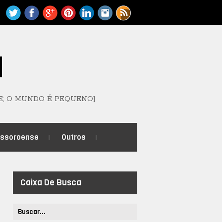
M
E; O MUNDO É PEQUENO]
ossoroense
Outros
Caixa De Busca