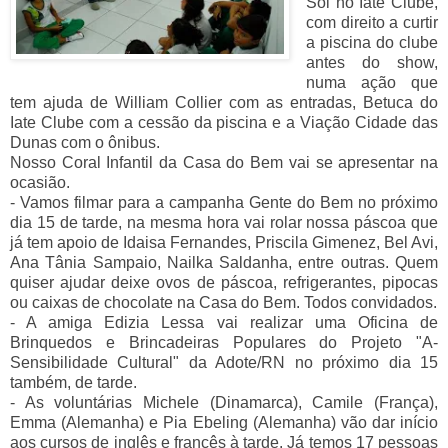
Sol no Iate Clube,
com direito a curtir
a piscina do clube
antes do show,
numa ação que
tem ajuda de William Collier com as entradas, Betuca do
Iate Clube com a cessão da piscina e a Viação Cidade das
Dunas com o ônibus.
Nosso Coral Infantil da Casa do Bem vai se apresentar na
ocasião.
- Vamos filmar para a campanha Gente do Bem no próximo
dia 15 de tarde, na mesma hora vai rolar nossa páscoa que
já tem apoio de Idaisa Fernandes, Priscila Gimenez, Bel Avi,
Ana Tânia Sampaio, Nailka Saldanha, entre outras. Quem
quiser ajudar deixe ovos de páscoa, refrigerantes, pipocas
ou caixas de chocolate na Casa do Bem. Todos convidados.
- A amiga Edizia Lessa vai realizar uma Oficina de
Brinquedos e Brincadeiras Populares do Projeto "A-
Sensibilidade Cultural" da Adote/RN no próximo dia 15
também, de tarde.
- As voluntárias Michele (Dinamarca), Camile (França),
Emma (Alemanha) e Pia Ebeling (Alemanha) vão dar início
aos cursos de inglês e francês à tarde. Já temos 17 pessoas