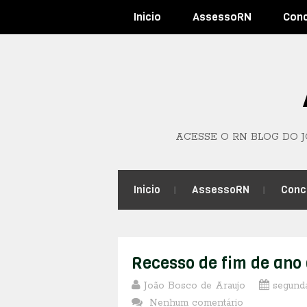
Inicio
AssessoRN
Con
ACESSE O RN BLOG DO 
Inicio
AssessoRN
Conc
Recesso de fim de ano 
João Bosco de Araujo
segunda
Nenhum comentário