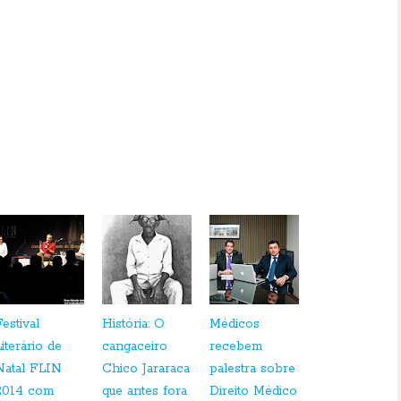
/01/2011, a sede do Sindicato dos Jornalistas Profissionais do Rio Grande do Norte
ncionamento normal na segunda-feira, dia 10/01/2011. Nesse período, os contatos pelos
orn@yahoo.com.br
e pelo site:
www.sindjorn.com.br/
.
Festival
História: O
Médicos
Literário de
cangaceiro
recebem
Natal FLIN
Chico Jararaca
palestra sobre
2014 com
que antes fora
Direito Médico