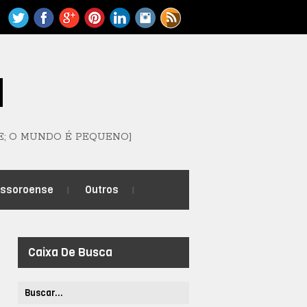
M
E; O MUNDO É PEQUENO]
ossoroense
Outros
Caixa De Busca