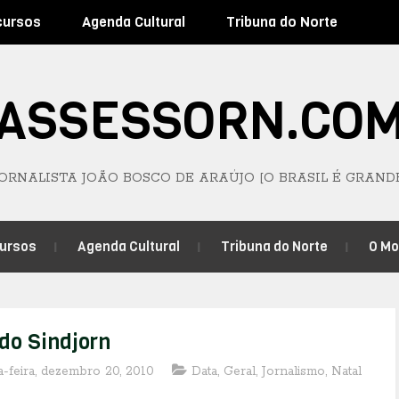
cursos
Agenda Cultural
Tribuna do Norte
ASSESSORN.CO
JORNALISTA JOÃO BOSCO DE ARAÚJO [O BRASIL É GRAND
ursos
Agenda Cultural
Tribuna do Norte
O M
do Sindjorn
-feira, dezembro 20, 2010
Data
,
Geral
,
Jornalismo
,
Natal