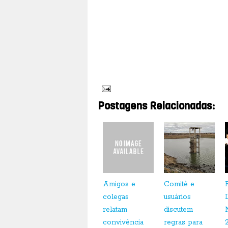
A partir desta segunda-feira (20) e até o dia 09
(SINDJORN) não estará funcionando, retornando o fu
endereços eletrônicos:
sindjorn@hotmail.com
e
sindj
Postagens Relacionadas:
Amigos e
Comitê e
colegas
usuários
relatam
discutem
convivência
regras para