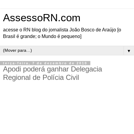
AssessoRN.com
acesse o RN blog do jornalista João Bosco de Araújo [o
Brasil é grande; o Mundo é pequeno]
▼
terça-feira, 7 de dezembro de 2010
Apodi poderá ganhar Delegacia
Regional de Polícia Civil
O município de Apodi, no Médio Oeste do RN, poderá ganhar uma Delegacia Regional de
Policia Civil. Essa é a expectativa das autoridades apodiense que defendem o importante
beneficio para reforçar a segurança da segunda maior e populosa cidade da região Oeste
potiguar. A Policia Civil se instalou na cidade apodiense entre os anos de 1998 e 1999 e
desde sua criação dispõe apenas de um delegado e um escrivão, o resto do contingente é
formado por policiais militares cedidos aos quadros da Policia Civil pelo 2º Batalhão de
Policia Militar de Mossoró.