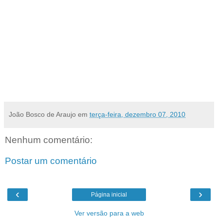
Atualmente a Delegacia de Apodi é “Municipal”, mas termina exercendo a função de
Delegacia Regional, pois além de Apodi, atende aos municípios de Felipe Guerra, Rodolfo
Fernandes, Severiano Melo, Itaú. Todo o trabalho é feito apenas por um delegado e um
escrivão. Com a chegada da Delegacia Regional, aumentaria o numero de agentes,
escrivães, delegados, viaturas e armamento, garantindo assim mais segurança e
tranqüilidade para a população das cinco cidades que compõem a área da Comarca de
Apodi, composta por 57.590 habitantes e uma área geográfica de 2.317 km. Sendo que
Apodi ainda faz fronteira com o temido Vale do Jaguaribe no vizinho estado do Ceara.
[
Com informações de Márcio Morais
]
João Bosco de Araujo
em
terça-feira, dezembro 07, 2010
Nenhum comentário:
Postar um comentário
‹
›
Página inicial
Ver versão para a web