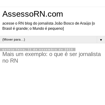
AssessoRN.com
acesse o RN blog do jornalista João Bosco de Araújo [o
Brasil é grande; o Mundo é pequeno]
▼
quinta-feira, 11 de novembro de 2010
Mais um exemplo: o que é ser jornalista
no RN
Diário de uma jornalista andante
Lutar e falar o que inquieta meu espírito, sempre!
Por Eliade Pimentel
Jornalista profissional