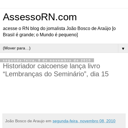
AssessoRN.com
acesse o RN blog do jornalista João Bosco de Araújo [o
Brasil é grande; o Mundo é pequeno]
▼
segunda-feira, 8 de novembro de 2010
Historiador caicoense lança livro
“Lembranças do Seminário”, dia 15
O historiador caicoense, Adauto Guerra, lançara o livro “Lembranças do Seminário”, no
próximo dia 15 de novembro. A solenidade acontecerá durante o encontro dos ex-
seminaristas do Seminário Santo Cura D’Ars, na Loja Maçônica Regeneração, às 8h30.
[
Fonte: Blog do Seridó
]
João Bosco de Araujo
em
segunda-feira, novembro 08, 2010