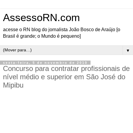
AssessoRN.com
acesse o RN blog do jornalista João Bosco de Araújo [o
Brasil é grande; o Mundo é pequeno]
▼
sexta-feira, 5 de novembro de 2010
Concurso para contratar profissionais de
nível médio e superior em São José do
Mipibu
A Prefeitura de São José do Mipibu está divulgando edital para contratação de
profissionais de níveis médio e superior, por até 10 meses. Estão sendo oferecidas vagas
para nível superior, com salários de R$ 1.300,00, para assistente social (07), psicólogo
(04), pedagogo (01) e terapeuta ocupacional (01).
Para o nível médio está sendo oferecidas dez vagas, com remuneração de um salário