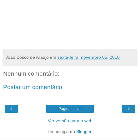
mínimo para Educador Social. Já com salário de R$ 700,00, estão sendo ofertadas duas
vagas para orientador social, uma vaga para monitor de esportes e uma vaga para monitor
de cultura.
As inscrições estarão abertas no período de 16 a 19 de novembro, das 08 às 12h, na Sede
da Semthas, na Galeria Free Point. [Com reportagem de João Maria Freire –
Agência ECO
Notícias
]
João Bosco de Araujo
em
sexta-feira, novembro 05, 2010
Nenhum comentário:
Postar um comentário
‹
›
Página inicial
Ver versão para a web
Tecnologia do
Blogger
.