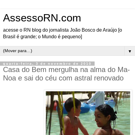
AssessoRN.com
acesse o RN blog do jornalista João Bosco de Araújo [o
Brasil é grande; o Mundo é pequeno]
▼
quarta-feira, 3 de novembro de 2010
Casa do Bem mergulha na alma do Ma-
Noa e sai do céu com astral renovado
A Casa do Bem ainda
comemora mais uma ida
este ano ao Ma-Noa.
Estamos sempre
recebendo o SIM do
amigo Henrique da Costa
e, conseguindo ônibus da
Potiguar Turismo,