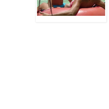
viabilizando assim esses
passeios, que causam
muita, muita alegria
Foto:divulgação
mesmo aos jovens e seus
familiares. É o momento
da alegria, do encontro de pais & filhos, alimentação de excelente qualidade, fartura de
água, brinquedos diversos, ônibus de luxo deixando todo mundo feliz, feliz, feliz.
Já levamos este ano os Surfistas do Bem, os Capoeiristas do Bem, Bailarinas do Bem, o
coral, a turma do hip hop e do mit box, voluntários diversos, reforço escolar e, agora no
próximo sábado vamos levar mais alguns para o Hotel do Bem no Porto do Mar. Estamos
também correndo atrás de apoio para o show Diga Sim ao Bem, que já conta com ajuda do
amigo João Hélio do Sebrae/RN.
O livro Letras & Imagens do Bem está sendo finalizado para publicação em 2011 e,
também estamos buscando apoio para o Natal do Bem. Como estão percebendo temos
muitas realizações até o fim do ano. Quem conhecer algum empresário ou pessoa física
que queira nos ajudar, temos uma conta no Banco do Brasil, número 26847-X - agência
1668-3 - onde os recursos são canalizados para estas ações.
Além do Hotel do Bem, Show do Bem, Natal do Bem e do Livro do Bem, continuamos
levando os jovens da Escolinha de Futebol da Casa do Bem para jogos e treinos, outros