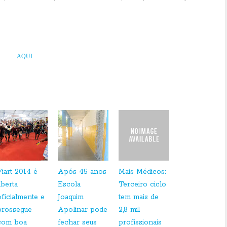
eu blog a morte
de dois caicoenses muito conhecidos na cidade, Moacir Dantas, da rádio
 Negra, e do comerciante ambulante conhecido na região como “Cobra-Choca”, vítima de
EIA >>
AQUI
]
Fiart 2014 é
Após 45 anos
Mais Médicos:
aberta
Escola
Terceiro ciclo
oficialmente e
Joaquim
tem mais de
prossegue
Apolinar pode
2,8 mil
com boa
fechar seus
profissionais