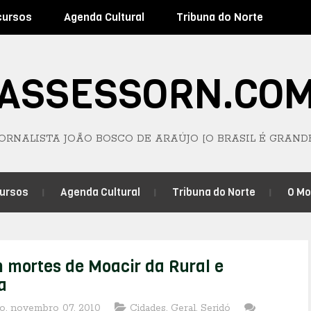
cursos
Agenda Cultural
Tribuna do Norte
ASSESSORN.CO
JORNALISTA JOÃO BOSCO DE ARAÚJO [O BRASIL É GRAND
ursos
Agenda Cultural
Tribuna do Norte
O M
 mortes de Moacir da Rural e
a
o, novembro 07, 2010
Cidades
,
Geral
,
Seridó