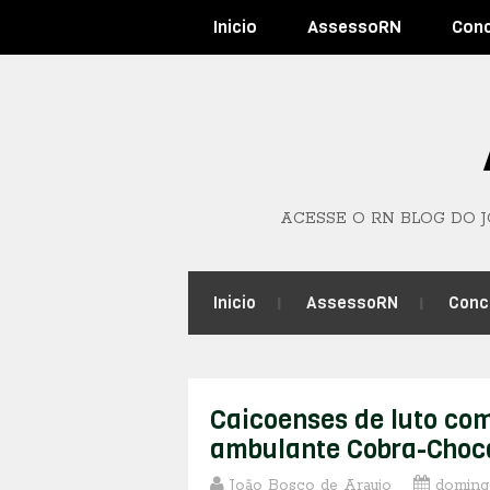
Inicio
AssessoRN
Con
ACESSE O RN BLOG DO 
Inicio
AssessoRN
Conc
Caicoenses de luto com
ambulante Cobra-Choc
João Bosco de Araujo
doming