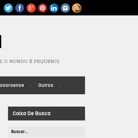
M
E; O MUNDO É PEQUENO]
ossoroense
Outros
Caixa De Busca