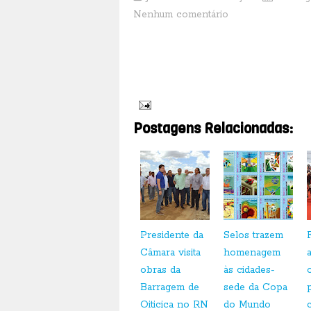
Nenhum comentário
O jornalista Orlando Rodrigues Caboré noticia em s
Rural, que morreu sábado (ontem) à noite, em Serra
infarto aos 80
anos, na noite
da última quarta-feira. [
L
Postagens Relacionadas:
Presidente da
Selos trazem
Câmara visita
homenagem
obras da
às cidades-
Barragem de
sede da Copa
Oiticica no RN
do Mundo