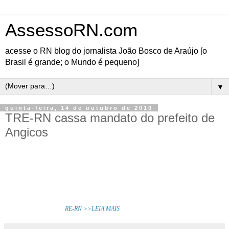
AssessoRN.com
acesse o RN blog do jornalista João Bosco de Araújo [o
Brasil é grande; o Mundo é pequeno]
▼
quinta-feira, 14 de outubro de 2010
TRE-RN cassa mandato do prefeito de
Angicos
Pela maioria de votos dos seus Membros, a Corte do Tribunal Regional Eleitoral do Rio
Grande do Norte, em sessão realizada na tarde desta quarta-feira (13), julgou procedente
recurso em Ação de Investigação Judicial Eleitoral para cassar o diploma do prefeito do
município de Angicos, Clemenceau Alves, bem como declarar sua inelegibilidade por um
período de 08 anos, dando posse imediata aos candidatos segundos colocados no pleito de
2008, ora recorrentes. [
T
RE-RN >>LEIA MAIS
]