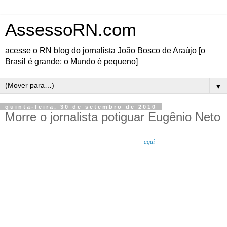
AssessoRN.com
acesse o RN blog do jornalista João Bosco de Araújo [o
Brasil é grande; o Mundo é pequeno]
▼
quinta-feira, 30 de setembro de 2010
Morre o jornalista potiguar Eugênio Neto
A triste notícia está no blog de Paulo Tarcísio (
Clique
aqui
). O velório está sendo no
Morada da Paz da Rua São José, em Natal. O sepultamento vai ser às 16 horas, no
Cemitério em Emaús.
“No auge do radicalismo político do Estado, a voz de Eugênio era uma das mais fortes
com que contava o saudoso senador Dinarte Mariz. Teve um programa de grande
audiência na antiga Rádio Nordeste.
Foi vereador em Natal e, depois, deputado estadual.” [
Blog do Paulo Tarcísio
]