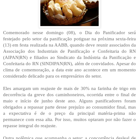
Comemorado nesse domingo (08), o Dia do Panificador será
festejado pelo setor da panificação potiguar na próxima sexta-feira
(13) em festa realizada na AABB, quando deve reunir associados da
Associação dos Industriais de Panificação e Confeitaria do RN
(AIPAN|RN) e filiados ao Sindicato da Indústria da Panificação e
Confeitaria do RN (SINDIPAN|RN), além de convidados. Apesar do
clima de comemoração, a data este ano acontece em um momento
considerado delicado para os empresários do setor.
Eles amargam um reajuste de mais de 30% na farinha de trigo em
decorrência da greve dos caminhoneiros, ocorrida entre o final de
maio e início de junho deste ano. Alguns panificadores foram
obrigados a repassar parte desse prejuízo ao consumidor final, mas
a expectativa é de o preço da principal matéria-prima não
permanece com essa alta. Por isso, muitos optaram por não fazer o
repasse integral do reajuste.
Outra polêmica que acompanha o setor: a concorrência desleal de